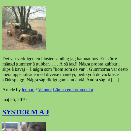
Det var verkligen en illuster samling jag hamnat hos. En större
mängd gummor å gubbar…… Å så jag!! Några propra gubbar i
slips å kavaj – å några som ”kom som de var”. Gummorna var desto
mera uppsnofsade med diverse manikyr, pedikyr å de vackraste
klädesplagg. Några såg riktigt gamla ut ändå. Andra såg ut […]
Article by
lennart
/
Vänner
Lämna en kommentar
maj 25, 2019
SYSTER M A J