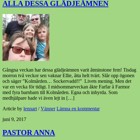
ALLA DESSA GLÄDJEÄMNEN
Gångna veckan har dessa glädjeämnen varit åtminstone fem! Tisdag
morron två veckor sen vaknar Ellie, åtta helt tvärt. Slår opp ögonen
och säger ”Kolmården… Sockervadd!!” Livets mening. Men det
var en vecka för tidigt. I midsommarveckan åkte Farfar å Farmor
med fyra barnbarn till Kolmården. Egna och inhyrda. Som
medhjälpare hade vi även lejt in […]
Article by
lennart
/
Vänner
Lämna en kommentar
juni 9, 2017
PASTOR ANNA