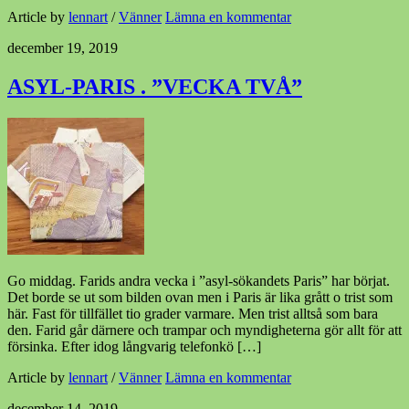
Article by
lennart
/
Vänner
Lämna en kommentar
december 19, 2019
ASYL-PARIS . ”VECKA TVÅ”
Go middag. Farids andra vecka i ”asyl-sökandets Paris” har börjat.
Det borde se ut som bilden ovan men i Paris är lika grått o trist som
här. Fast för tillfället tio grader varmare. Men trist alltså som bara
den. Farid går därnere och trampar och myndigheterna gör allt för att
försinka. Efter idog långvarig telefonkö […]
Article by
lennart
/
Vänner
Lämna en kommentar
december 14, 2019