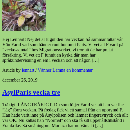
Hej Lennart! Nej det är lugnt den här veckan Så sammanfattar vår
Vän Farid vad som händer runt honom i Paris. Vi vet att F varit på
”vecko-samtal” hos Migrationsverket, vi tror att de har pratat
försäkring. Vi vet att F funnit en kyrka där man har
språkundervisning en em i veckan och att någon […]
Article by
lennart
/
Vänner
Lämna en kommentar
december 26, 2019
AsylParis vecka tre
Tråkigt. LÅNGTRÅKIGT. Du som följer Farid vet att han var lite
”låg” förra veckan. På fredag fick vi ett samtal från en upprymd F.
Han hade varit inne på Asylpolisen och lämnat fingeravtryck och allt
var OK. Nu kallas han ”Normal” och ska få sitt uppehållstillstånd i
Frankrike. Så småningom. Mortaza har nu väntat i […]