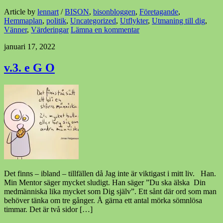
Article by
lennart
/
BISON
,
bisonbloggen
,
Företagande
,
Hemmaplan
,
politik
,
Uncategorized
,
Utflykter
,
Utmaning till dig
,
Vänner
,
Värderingar
Lämna en kommentar
januari 17, 2022
v.3. e G O
Det finns – ibland – tillfällen då Jag inte är viktigast i mitt liv. Han.
Min Mentor säger mycket sludigt. Han säger ”Du ska älska Din
medmänniska lika mycket som Dig själv”. Ett sånt där ord som man
behöver tänka om tre gånger. Å gärna ett antal mörka sömnlösa
timmar. Det är två sidor […]