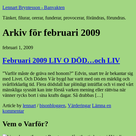
Lennart Bryntesson - Banvakten
Tänker, filurar, orerar, funderar, provocerar, förändras, förundras.
Arkiv för februari 2009
februari 1, 2009
Februari 2009 LIV O DÖD…och LIV
”Varför måste de gräva ned honom?” Edvin, snart tre år bekantar sig
med Livet. Och Döden Vår bygd har varit med om en märklig och
svårförklarlig tid. Flera dödsfall har plötsligt inträffat och vi med vårt
mänskliga sysnätt kan inte förstå varken mening eller rättvisa när
vänner rycks bort i sina krafts dagar. Så drabbas […]
Article by
lennart
/
bisonbloggen
,
Värderingar
Lämna en
kommentar
Vem o Varför?