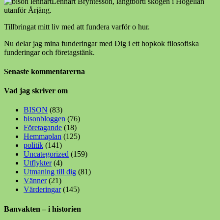
Lennart Bryntesson, långtborti skogen i Högelian
utanför Årjäng.
Tillbringat mitt liv med att fundera varför o hur.
Nu delar jag mina funderingar med Dig i ett hopkok filosofiska
funderingar och företagstänk.
Senaste kommentarerna
Vad jag skriver om
BISON
(83)
bisonbloggen
(76)
Företagande
(18)
Hemmaplan
(125)
politik
(141)
Uncategorized
(159)
Utflykter
(4)
Utmaning till dig
(81)
Vänner
(21)
Värderingar
(145)
Banvakten – i historien