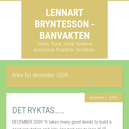
LENNART
BRYNTESSON -
BANVAKTEN
Tänker, filurar, orerar, funderar,
provocerar, förändras, förundras.
Arkiv för december 2009
december 1, 2009
DET RYKTAS……
DECEMBER 2009 ”It takes many good deeds to build a