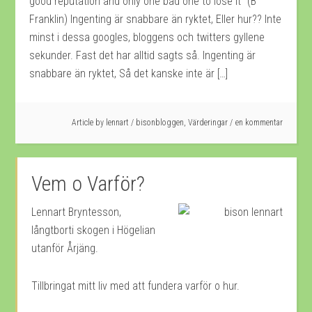
good reputation and only one bad one to lose it” (B
Franklin) Ingenting är snabbare än ryktet, Eller hur?? Inte
minst i dessa googles, bloggens och twitters gyllene
sekunder. Fast det har alltid sagts så. Ingenting är
snabbare än ryktet, Så det kanske inte är […]
Article by
lennart
/
bisonbloggen
,
Värderingar
en kommentar
Vem o Varför?
Lennart Bryntesson,
långtborti skogen i Högelian
utanför Årjäng.
Tillbringat mitt liv med att fundera varför o hur.