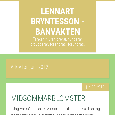
LENNART
BRYNTESSON -
BANVAKTEN
Tänker, filurar, orerar, funderar,
provocerar, förändras, förundras.
Arkiv för juni 2012
juni 23, 2012
MIDSOMMARBLOMSTER
Jag var så prosaisk Midsommaraftonens kväll så jag