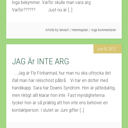
Inga bekymmer. Varför skulle man vara arg.
Varför?????? Just nu är […]
Article by
lennart
/
Hemmaplan
inga kommentarer
juni 8, 2012
JAG Är INTE ARG
….Jag är Fly Förbannad, hur man nu ska uttrycka det
ifall man har relischöst påbrå. Vi har en dotter med
handikapp. Sara har Downs Syndrom. Hon är jätteduktig,
men riktigt allt klarar hon inte. Fast myndigheterna
tycker hon är så präktig att hon inte ens behöver en
kontaktperson. I slutet av Juni gifter […]