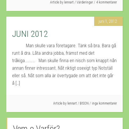
Article by
lennart
/
Värderingar
4 kommentarer
juni 1, 2012
JUNI 2012
Man skulle vara företagare. Tänk så bra. Bara gå
runt å dra. Låta andra jobba, främst med det
tråkiga………… Man skulle finna en nisch som knappt nån
annan finner intressant. Nåt riktigt osexigt typ Notställ
eller så. Nåt som alla är övertygade om att det inte går
å […]
Article by
lennart
/
BISON
inga kommentarer
Vem o Varför?