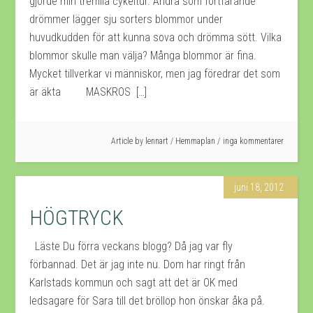
gjorde min tremila cykeltur. Andra som fortfarande
drömmer lägger sju sorters blommor under
huvudkudden för att kunna sova och drömma sött. Vilka
blommor skulle man välja? Många blommor är fina.
Mycket tillverkar vi människor, men jag föredrar det som
är äkta MASKROS […]
Article by
lennart
/
Hemmaplan
inga kommentarer
juni 18, 2012
HÖGTRYCK
Läste Du förra veckans blogg? Då jag var fly
förbannad. Det är jag inte nu. Dom har ringt från
Karlstads kommun och sagt att det är OK med
ledsagare för Sara till det bröllop hon önskar åka på.