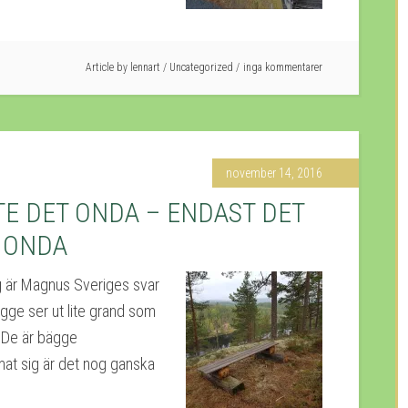
Article by
lennart
/
Uncategorized
inga kommentarer
november 14, 2016
TE DET ONDA – ENDAST DET
 ONDA
g är Magnus Sveriges svar
gge ser ut lite grand som
. De är bägge
at sig är det nog ganska
]