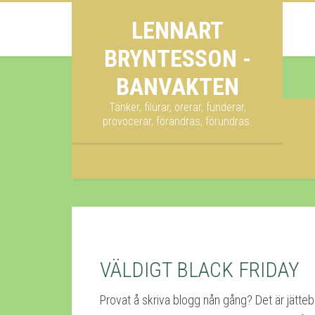
LENNART
BRYNTESSON -
BANVAKTEN
Tänker, filurar, orerar, funderar,
provocerar, förändras, förundras.
Arkiv för november 2016
VÄLDIGT BLACK FRIDAY
Provat å skriva blogg nån gång? Det är jättebra.