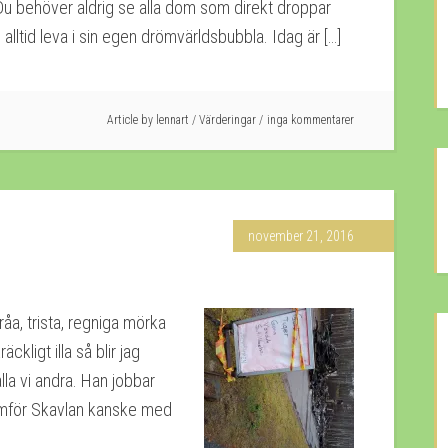
 Du behöver aldrig se alla dom som direkt droppar
alltid leva i sin egen drömvärldsbubbla. Idag är […]
Article by
lennart
/
Värderingar
inga kommentarer
november 21, 2016
åa, trista, regniga mörka
äckligt illa så blir jag
la vi andra. Han jobbar
amför Skavlan kanske med