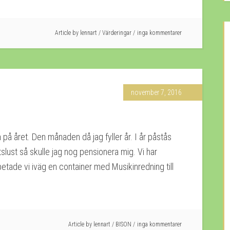
Article by
lennart
/
Värderingar
inga kommentarer
november 7, 2016
på året. Den månaden då jag fyller år. I år påstås
tslust så skulle jag nog pensionera mig. Vi har
tade vi iväg en container med Musikinredning till
Article by
lennart
/
BISON
inga kommentarer