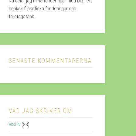
Nu delar jag mina funderingar med Dig i ett
hopkok filosofiska funderingar och
företagstänk.
SENASTE KOMMENTARERNA
VAD JAG SKRIVER OM
BISON
(83)