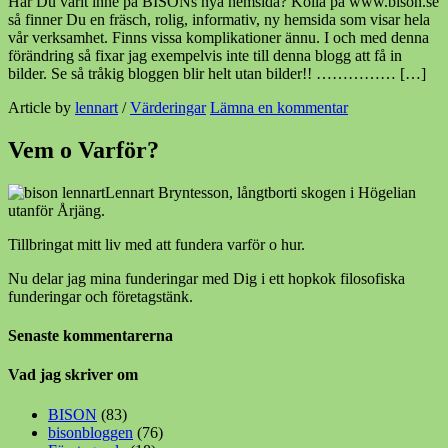
Har Du varit inne på BISONs nya hemsida? Kolla på www.bison.se
så finner Du en fräsch, rolig, informativ, ny hemsida som visar hela
vår verksamhet. Finns vissa komplikationer ännu. I och med denna
förändring så fixar jag exempelvis inte till denna blogg att få in
bilder. Se så tråkig bloggen blir helt utan bilder!! …………… […]
Article by
lennart
/
Värderingar
Lämna en kommentar
Vem o Varför?
Lennart Bryntesson, långtborti skogen i Högelian
utanför Årjäng.
Tillbringat mitt liv med att fundera varför o hur.
Nu delar jag mina funderingar med Dig i ett hopkok filosofiska
funderingar och företagstänk.
Senaste kommentarerna
Vad jag skriver om
BISON
(83)
bisonbloggen
(76)