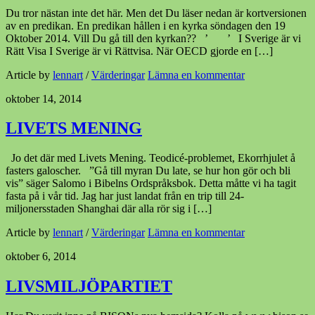
Du tror nästan inte det här. Men det Du läser nedan är kortversionen
av en predikan. En predikan hållen i en kyrka söndagen den 19
Oktober 2014. Vill Du gå till den kyrkan?? ’ ’ I Sverige är vi
Rätt Visa I Sverige är vi Rättvisa. När OECD gjorde en […]
Article by
lennart
/
Värderingar
Lämna en kommentar
oktober 14, 2014
LIVETS MENING
Jo det där med Livets Mening. Teodicé-problemet, Ekorrhjulet å
fasters galoscher. ”Gå till myran Du late, se hur hon gör och bli
vis” säger Salomo i Bibelns Ordspråksbok. Detta måtte vi ha tagit
fasta på i vår tid. Jag har just landat från en trip till 24-
miljonersstaden Shanghai där alla rör sig i […]
Article by
lennart
/
Värderingar
Lämna en kommentar
oktober 6, 2014
LIVSMILJÖPARTIET