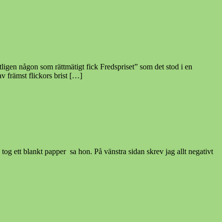
igen någon som rättmätigt fick Fredspriset” som det stod i en
v främst flickors brist […]
og ett blankt papper sa hon. På vänstra sidan skrev jag allt negativt