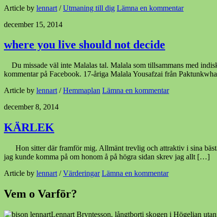
Article by
lennart
/
Utmaning till dig
Lämna en kommentar
december 15, 2014
where you live should not decide
Du missade väl inte Malalas tal. Malala som tillsammans med indiske 
kommentar på Facebook. 17-åriga Malala Yousafzai från Paktunkwhaprovin
Article by
lennart
/
Hemmaplan
Lämna en kommentar
december 8, 2014
KÄRLEK
Hon sitter där framför mig. Allmänt trevlig och attraktiv i sina bästa
jag kunde komma på om honom å på högra sidan skrev jag allt […]
Article by
lennart
/
Värderingar
Lämna en kommentar
Vem o Varför?
Lennart Bryntesson, långtborti skogen i Högelian utan