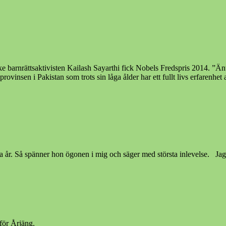
barnrättsaktivisten Kailash Sayarthi fick Nobels Fredspris 2014. ”Äntl
sen i Pakistan som trots sin låga ålder har ett fullt livs erfarenhet a
 år. Så spänner hon ögonen i mig och säger med största inlevelse. Jag t
för Årjäng.