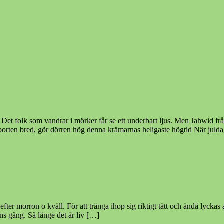
et folk som vandrar i mörker får se ett underbart ljus. Men Jahwid från
 porten bred, gör dörren hög denna krämarnas heligaste högtid När jul
ter morron o kväll. För att tränga ihop sig riktigt tätt och ändå lycka
s gång. Så länge det är liv […]