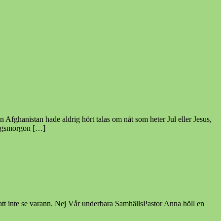
 Afghanistan hade aldrig hört talas om nåt som heter Jul eller Jesus,
dagsmorgon […]
s att inte se varann. Nej Vår underbara SamhällsPastor Anna höll en