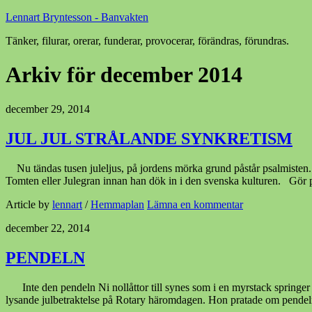
Lennart Bryntesson - Banvakten
Tänker, filurar, orerar, funderar, provocerar, förändras, förundras.
Arkiv för december 2014
december 29, 2014
JUL JUL STRÅLANDE SYNKRETISM
Nu tändas tusen juleljus, på jordens mörka grund påstår psalmisten. D
Tomten eller Julegran innan han dök in i den svenska kulturen. Gör
Article by
lennart
/
Hemmaplan
Lämna en kommentar
december 22, 2014
PENDELN
Inte den pendeln Ni nollåttor till synes som i en myrstack springer ef
lysande julbetraktelse på Rotary häromdagen. Hon pratade om pendeln