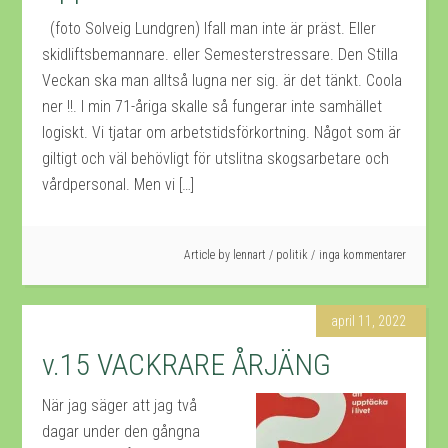
(foto Solveig Lundgren) Ifall man inte är präst. Eller
skidliftsbemannare. eller Semesterstressare. Den Stilla
Veckan ska man alltså lugna ner sig. är det tänkt. Coola
ner !!. I min 71-åriga skalle så fungerar inte samhället
logiskt. Vi tjatar om arbetstidsförkortning. Något som är
giltigt och väl behövligt för utslitna skogsarbetare och
vårdpersonal. Men vi […]
Article by
lennart
/
politik
inga kommentarer
april 11, 2022
v.15 VACKRARE ÅRJÄNG
När jag säger att jag två
dagar under den gångna