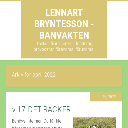
LENNART
BRYNTESSON -
BANVAKTEN
Tänker, filurar, orerar, funderar,
provocerar, förändras, förundras.
Arkiv för april 2022
april 25, 2022
v.17 DET RÄCKER
Behövs inte mer. Du får lite