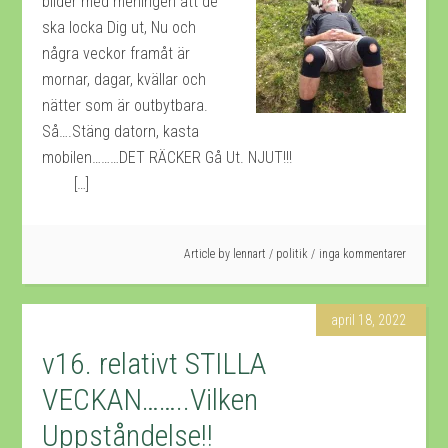
bilder med meningen att de
ska locka Dig ut, Nu och
några veckor framåt är
mornar, dagar, kvällar och
nätter som är outbytbara.
Så….Stäng datorn, kasta
mobilen………DET RÄCKER Gå Ut. NJUT!!!
[…]
Article by
lennart
/
politik
inga kommentarer
april 18, 2022
v16. relativt STILLA
VECKAN……..Vilken
Uppståndelse!!