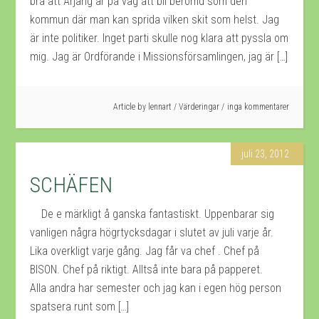
bra att Årjäng är på väg att bli berömd som den
kommun där man kan sprida vilken skit som helst. Jag
är inte politiker. Inget parti skulle nog klara att pyssla om
mig. Jag är Ordförande i Missionsförsamlingen, jag är […]
Article by
lennart
/
Värderingar
inga kommentarer
juli 23, 2012
SCHÄFEN
De e märkligt å ganska fantastiskt. Uppenbarar sig
vanligen några högrtycksdagar i slutet av juli varje år.
Lika overkligt varje gång. Jag får va chef . Chef på
BISON. Chef på riktigt. Alltså inte bara på papperet.
Alla andra har semester och jag kan i egen hög person
spatsera runt som […]