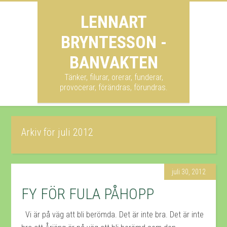
LENNART
BRYNTESSON -
BANVAKTEN
Tänker, filurar, orerar, funderar,
provocerar, förändras, förundras.
Arkiv för juli 2012
juli 30, 2012
FY FÖR FULA PÅHOPP
Vi är på väg att bli berömda. Det är inte bra. Det är inte