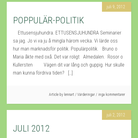
juli 9, 2012
POPPULÄR-POLITIK
Ettusensjuhundra. ETTUSENSJUHUNDRA Seminarier
sa jag. Jo vi va ju å mingla härom vecka. Vi lärde oss
hur man marknadsför politik. Populärpolitik. Bruno o
Maria åkte med oxå. Det var roligt Almedalen. Rosor o
Kullersten Vägen dit var lång och guppig. Hur skulle
man kunna fördriva tiden? […]
Article by
lennart
/
Värderingar
inga kommentarer
juli 2, 2012
JULI 2012