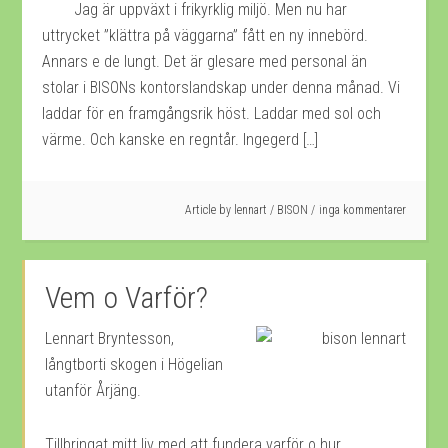
Jag är uppväxt i frikyrklig miljö. Men nu har
uttrycket ”klättra på väggarna” fått en ny innebörd.
Annars e de lungt. Det är glesare med personal än
stolar i BISONs kontorslandskap under denna månad. Vi
laddar för en framgångsrik höst. Laddar med sol och
värme. Och kanske en regntår. Ingegerd […]
Article by
lennart
/
BISON
inga kommentarer
Vem o Varför?
Lennart Bryntesson,
långtborti skogen i Högelian
utanför Årjäng.
Tillbringat mitt liv med att fundera varför o hur.