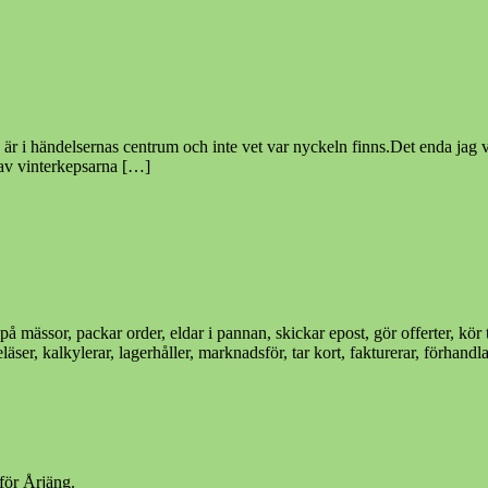
r i händelsernas centrum och inte vet var nyckeln finns.Det enda jag 
av vinterkepsarna […]
er på mässor, packar order, eldar i pannan, skickar epost, gör offerter, kör
ser, kalkylerar, lagerhåller, marknadsför, tar kort, fakturerar, förhandla
för Årjäng.