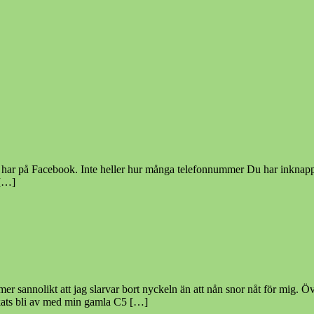
r på Facebook. Inte heller hur många telefonnummer Du har inknappad
[…]
annolikt att jag slarvar bort nyckeln än att nån snor nåt för mig. Öv
kats bli av med min gamla C5 […]