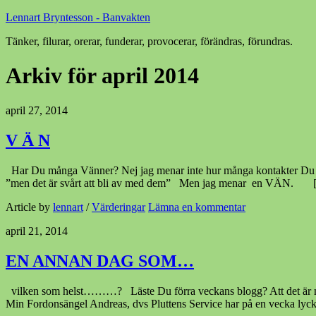
Lennart Bryntesson - Banvakten
Tänker, filurar, orerar, funderar, provocerar, förändras, förundras.
Arkiv för april 2014
april 27, 2014
V Ä N
Har Du många Vänner? Nej jag menar inte hur många kontakter Du ha
”men det är svårt att bli av med dem” Men jag menar en VÄN. 
Article by
lennart
/
Värderingar
Lämna en kommentar
april 21, 2014
EN ANNAN DAG SOM…
vilken som helst………? Läste Du förra veckans blogg? Att det är mer s
Min Fordonsängel Andreas, dvs Pluttens Service har på en vecka lyc