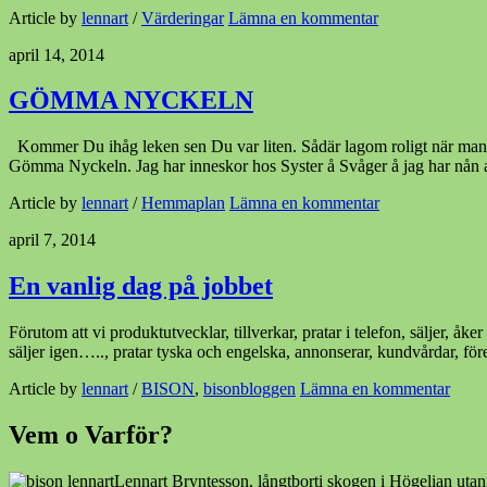
Article by
lennart
/
Värderingar
Lämna en kommentar
april 14, 2014
GÖMMA NYCKELN
Kommer Du ihåg leken sen Du var liten. Sådär lagom roligt när man ä
Gömma Nyckeln. Jag har inneskor hos Syster å Svåger å jag har nån 
Article by
lennart
/
Hemmaplan
Lämna en kommentar
april 7, 2014
En vanlig dag på jobbet
Förutom att vi produktutvecklar, tillverkar, pratar i telefon, säljer, åk
säljer igen….., pratar tyska och engelska, annonserar, kundvårdar, förelä
Article by
lennart
/
BISON
,
bisonbloggen
Lämna en kommentar
Vem o Varför?
Lennart Bryntesson, långtborti skogen i Högelian utan