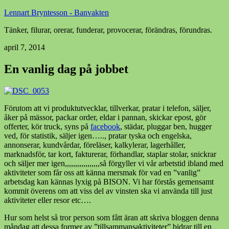
Lennart Bryntesson - Banvakten
Tänker, filurar, orerar, funderar, provocerar, förändras, förundras.
april 7, 2014
En vanlig dag på jobbet
Förutom att vi produktutvecklar, tillverkar, pratar i telefon, säljer,
åker på mässor, packar order, eldar i pannan, skickar epost, gör
offerter, kör truck, syns på
facebook
, städar, pluggar ben, hugger
ved, för statistik, säljer igen….., pratar tyska och engelska,
annonserar, kundvårdar, föreläser, kalkylerar, lagerhåller,
marknadsför, tar kort, fakturerar, förhandlar, staplar stolar, snickrar
och säljer mer igen,,,,,,,,,,,,,,,,,så förgyller vi vår arbetstid ibland med
aktiviteter som får oss att känna mersmak för vad en ”vanlig”
arbetsdag kan kännas lyxig på BISON. Vi har förstås gemensamt
kommit överens om att viss del av vinsten ska vi använda till just
aktiviteter eller resor etc….
Hur som helst så tror person som fått äran att skriva bloggen denna
måndag att dessa former av ”tillsammansaktiviteter” bidrar till en