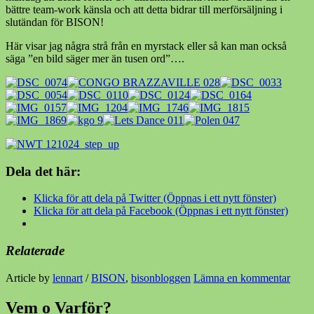
bättre team-work känsla och att detta bidrar till merförsäljning i
slutändan för BISON!
Här visar jag några strå från en myrstack eller så kan man också
säga ”en bild säger mer än tusen ord”….
Dela det här:
Klicka för att dela på Twitter (Öppnas i ett nytt fönster)
Klicka för att dela på Facebook (Öppnas i ett nytt fönster)
Relaterade
Article by
lennart
/
BISON
,
bisonbloggen
Lämna en kommentar
Vem o Varför?