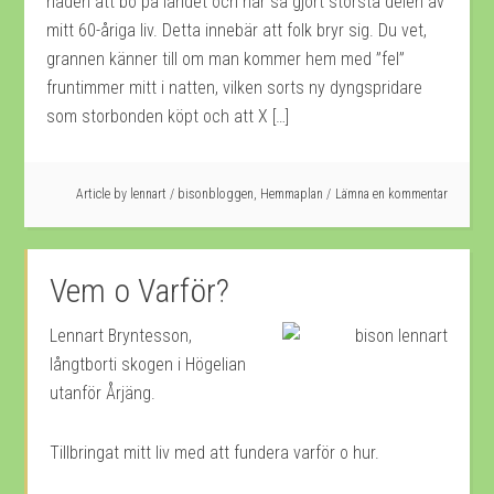
nåden att bo på landet och har så gjort största delen av
mitt 60-åriga liv. Detta innebär att folk bryr sig. Du vet,
grannen känner till om man kommer hem med ”fel”
fruntimmer mitt i natten, vilken sorts ny dyngspridare
som storbonden köpt och att X […]
Article by
lennart
/
bisonbloggen
,
Hemmaplan
Lämna en kommentar
Vem o Varför?
Lennart Bryntesson,
långtborti skogen i Högelian
utanför Årjäng.
Tillbringat mitt liv med att fundera varför o hur.