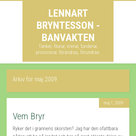
LENNART
BRYNTESSON -
BANVAKTEN
Tänker, filurar, orerar, funderar,
provocerar, förändras, förundras.
Arkiv för maj 2009
maj 1, 2009
Vem Bryr
Ryker det i grannens skorsten? Jag har den ofattbara