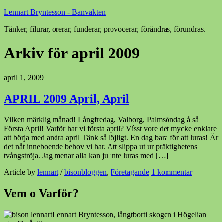
Lennart Bryntesson - Banvakten
Tänker, filurar, orerar, funderar, provocerar, förändras, förundras.
Arkiv för april 2009
april 1, 2009
APRIL 2009 April, April
Vilken märklig månad! Långfredag, Valborg, Palmsöndag å så
Första April! Varför har vi första april? Vísst vore det mycke enklare
att börja med andra april Tänk så löjligt. En dag bara för att luras! Är
det nåt inneboende behov vi har. Att slippa ut ur präktighetens
tvångströja. Jag menar alla kan ju inte luras med […]
Article by
lennart
/
bisonbloggen
,
Företagande
1 kommentar
Vem o Varför?
Lennart Bryntesson, långtborti skogen i Högelian