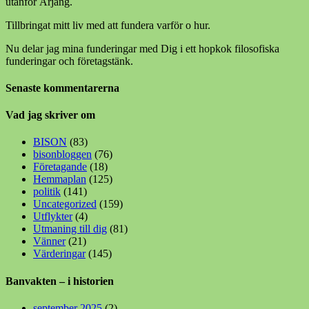
utanför Årjäng.
Tillbringat mitt liv med att fundera varför o hur.
Nu delar jag mina funderingar med Dig i ett hopkok filosofiska
funderingar och företagstänk.
Senaste kommentarerna
Vad jag skriver om
BISON
(83)
bisonbloggen
(76)
Företagande
(18)
Hemmaplan
(125)
politik
(141)
Uncategorized
(159)
Utflykter
(4)
Utmaning till dig
(81)
Vänner
(21)
Värderingar
(145)
Banvakten – i historien
september 2025
(2)