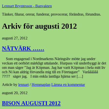
Lennart Bryntesson - Banvakten
Tänker, filurar, orerar, funderar, provocerar, förändras, förundras.
Arkiv för augusti 2012
augusti 27, 2012
NÄTVÄRK ……
Som engagerad i Nordmarkens Näringsliv mötte jag under
veckan ett oerhört märkligt uttalande. Hurpass väl underbyggt är det
om man säger ”Jag är Köpman. Jag har varit Köpman i hela mitt liv
och Ni kan aldrig förvandla mig till en Företagare” Varåååååå
??!?? säger jag. I min enkla lantliga hjärna ser […]
Article by
lennart
/
Hemmaplan
Lämna en kommentar
augusti 20, 2012
BISON AUGUSTI 2012