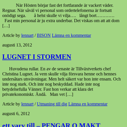
När Hösten börjar fast det fortfarande är vackert väder.
Regnar. När såväl vi personal som ordertelefonerna är fortsatt
onödigt sega. å helst skulle vi vilja…. långt bort…………
Fast min personal är ju extra underbar. Det viskas om att att dom
[…]
Article by
lennart
/
BISON
Lämna en kommentar
augusti 13, 2012
LUGNET I STORMEN
Huvudena rullar. En av de senaste är Tillväxtverkets chef
Christina Lugnet. Ja vem skulle vilja försvara henne och hennes
undersåtars utsvävningar. Men helt säkert var hon inte ensam. Och
inte nog stark. Och inte nog beskyddad. Hade inte nog
betydelsefulla Vänner. Fast hon verkar att klara det
privatekonomiskt. Ändå. Man vet […]
Article by
lennart
/
Utmaning till dig
Lämna en kommentar
augusti 6, 2012
ett varv till – PENGAR O MAKT