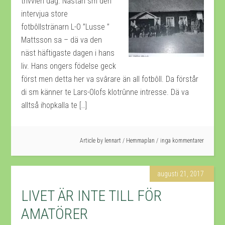
trivvlen dag. Nästan sm den
intervjua store
fotbôllstränarn L-O ”Lusse ”
Mattsson sa – dä va den
näst häftigaste dagen i hans
liv. Hans ongers födelse geck
först men detta her va svârare än all fotbôll. Da förstår
di sm känner te Lars-Olofs klotrûnne intresse. Dä va
alltså ihopkalla te […]
Article by
lennart
/
Hemmaplan
inga kommentarer
augusti 21, 2017
LIVET ÄR INTE TILL FÖR
AMATÖRER