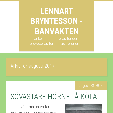
LENNART
BRYNTESSON -
BANVAKTEN
Tänker, filurar, orerar, funderar,
provocerar, förändras, förundras.
Arkiv för augusti 2017
augusti 28, 2017
SÖVÄSTARE HÖRNE TÅ KÖLA
Jä ha vûre mä på en färt