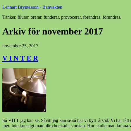
Lennart Bryntesson - Banvakten
Tänker, filurar, orerar, funderar, provocerar, förändras, förundras.
Arkiv för november 2017
november 25, 2017
V I N T E R
Så VITT jag kan se. Såvitt jag kan se så har vi bytt årstid. Vi har
mer. Inte konstigt man blir chockad i storstan. Hur skulle man kunna v