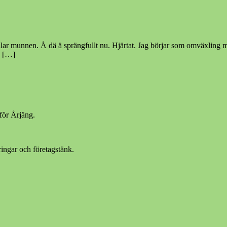
 det talar munnen. Å dä ä sprängfullt nu. Hjärtat. Jag börjar som omväxli
e […]
för Årjäng.
ingar och företagstänk.