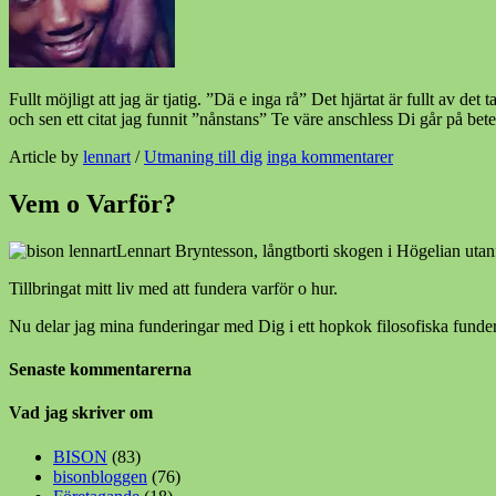
Fullt möjligt att jag är tjatig. ”Dä e inga rå” Det hjärtat är fullt av
och sen ett citat jag funnit ”nånstans” Te väre anschless Di går på bet
Article by
lennart
/
Utmaning till dig
inga kommentarer
Vem o Varför?
Lennart Bryntesson, långtborti skogen i Högelian utan
Tillbringat mitt liv med att fundera varför o hur.
Nu delar jag mina funderingar med Dig i ett hopkok filosofiska funder
Senaste kommentarerna
Vad jag skriver om
BISON
(83)
bisonbloggen
(76)