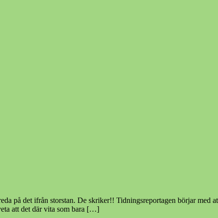
 fått reda på det ifrån storstan. De skriker!! Tidningsreportagen bör
eta att det där vita som bara […]