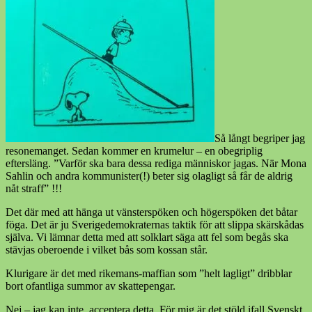
Så långt begriper jag
resonemanget. Sedan kommer en krumelur – en obegriplig
eftersläng. ”Varför ska bara dessa rediga människor jagas. När Mona
Sahlin och andra kommunister(!) beter sig olagligt så får de aldrig
nåt straff” !!!
Det där med att hänga ut vänsterspöken och högerspöken det båtar
föga. Det är ju Sverigedemokraternas taktik för att slippa skärskådas
själva. Vi lämnar detta med att solklart säga att fel som begås ska
stävjas oberoende i vilket bås som kossan står.
Klurigare är det med rikemans-maffian som ”helt lagligt” dribblar
bort ofantliga
summor av skattepengar.
Nej – jag kan inte acceptera detta. För mig är det stöld ifall Svenskt