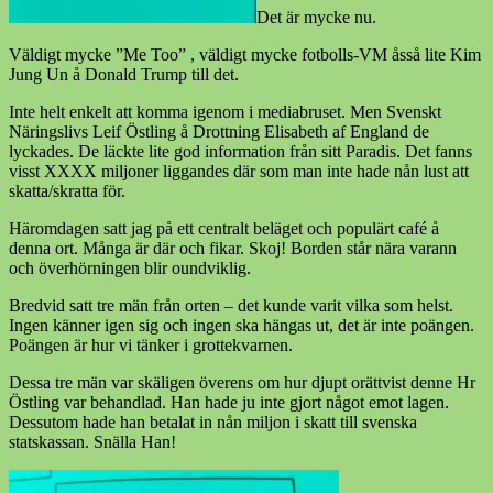
Det är mycke nu.
Väldigt mycke ”Me Too” , väldigt mycke fotbolls-VM åsså lite Kim
Jung Un å Donald Trump till det.
Inte helt enkelt att komma igenom i mediabruset. Men Svenskt
Näringslivs Leif Östling å Drottning Elisabeth af England de
lyckades. De läckte lite god information från sitt Paradis. Det fanns
visst XXXX miljoner liggandes där som man inte hade nån lust
att
skatta/skratta för.
Häromdagen satt jag på ett centralt beläget och populärt café å
denna ort. Många är där och fikar. Skoj! Borden står nära varann
och överhörningen blir oundviklig.
Bredvid satt tre män från orten – det kunde varit vilka som helst.
Ingen känner igen sig och ingen ska hängas ut, det är inte poängen.
Poängen är hur vi tänker i grottekvarnen.
Dessa tre män var skäligen överens om hur djupt orättvist denne Hr
Östling var behandlad. Han hade ju inte gjort något emot lagen.
Dessutom hade han betalat in nån miljon i skatt till svenska
statskassan. Snälla Han!