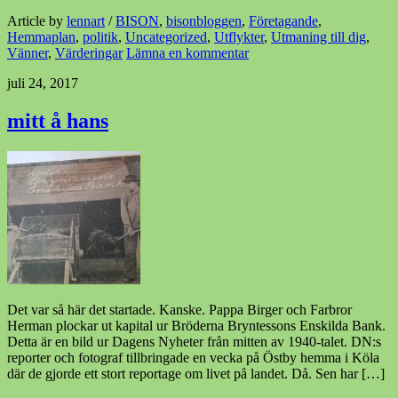
Article by
lennart
/
BISON
,
bisonbloggen
,
Företagande
,
Hemmaplan
,
politik
,
Uncategorized
,
Utflykter
,
Utmaning till dig
,
Vänner
,
Värderingar
Lämna en kommentar
juli 24, 2017
mitt å hans
Det var så här det startade. Kanske. Pappa Birger och Farbror
Herman plockar ut kapital ur Bröderna Bryntessons Enskilda Bank.
Detta är en bild ur Dagens Nyheter från mitten av 1940-talet. DN:s
reporter och fotograf tillbringade en vecka på Östby hemma i Köla
där de gjorde ett stort reportage om livet på landet. Då. Sen har […]