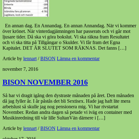
En annan dag. En Annandag. En annan Annandag. När vi kommer
över krönet. När vinterdagjämningen har passerats och vi går mot
ljusare tider. Då ska vi göra bokslut. Vi ska räkna fram Resultatet
och vi ska titta på Tillgångar o Skulder. Vi får fram det Egna
Kapitalet. DET ÄR SLUTET SOM RÄKNAS. Det fanns […]
Article by
lennart
/
BISON
Lämna en kommentar
november 7, 2016
BISON NOVEMBER 2016
Så har vi dragit igång den dystraste månaden på året. Den månaden
då jag fyller år. I år påstås det bli Sextisex. Hade jag haft lite mera
arbetslust så skulle jag nog pensionera mig. Vi har rivstartat
November. Redan andra dagen så petade vi iväg en container med
Musikinredning till vår lille SultanVän därnere i […]
Article by
lennart
/
BISON
Lämna en kommentar
oktober 17, 2016