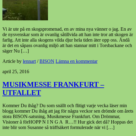
Vi är ute på en skogspromenad, en av mina nya vänner o jag. En av
de nysvenskar som är ovanlig såtillvida att han inte tror att skogen är
farlig. Att inte alla skogens vilda djur hela tiden äter opp oss. Ändå
är det en såpass ovanlig miljö att han stannar mitt i Torsbackane och
säger Nu […]
Article by
lennart
/
BISON
Lämna en kommentar
april 25, 2016
MUSIKMESSE FRANKFURT –
UTFALLET
Kommer Du ihåg? Du som snällt och flitigt varje vecka läser min
blogg kommer Du ihåg att jag för några veckor sen drömde om årets
stora BISON-satsning, Musikmesse Frankfurt. Om Drömmar,
Visioner å förHOPP N I N G A R…!! Hur gick det då? Hoppas det
inte blir som Susanne så träffsäkert formulerade när vi […]