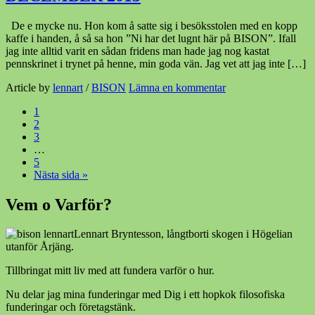
De e mycke nu. Hon kom å satte sig i besöksstolen med en kopp
kaffe i handen, å så sa hon ”Ni har det lugnt här på BISON”. Ifall
jag inte alltid varit en sådan fridens man hade jag nog kastat
pennskrinet i trynet på henne, min goda vän. Jag vet att jag inte […]
Article by
lennart
/
BISON
Lämna en kommentar
1
2
3
…
5
Nästa sida »
Vem o Varför?
Lennart Bryntesson, långtborti skogen i Högelian
utanför Årjäng.
Tillbringat mitt liv med att fundera varför o hur.
Nu delar jag mina funderingar med Dig i ett hopkok filosofiska
funderingar och företagstänk.