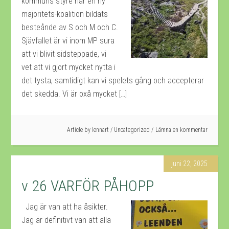
kommuns styre har en ny
majoritets-koalition bildats
besteånde av S och M och C.
Sjävfallet är vi inom MP sura
att vi blivit sidsteppade, vi
vet att vi gjort mycket nytta i
det tysta, samtidigt kan vi spelets gång och accepterar
det skedda. Vi är oxå mycket […]
Article by
lennart
/
Uncategorized
Lämna en kommentar
juni 22, 2025
v 26 VARFÖR PÅHOPP
Jag är van att ha åsikter.
Jag är definitivt van att alla