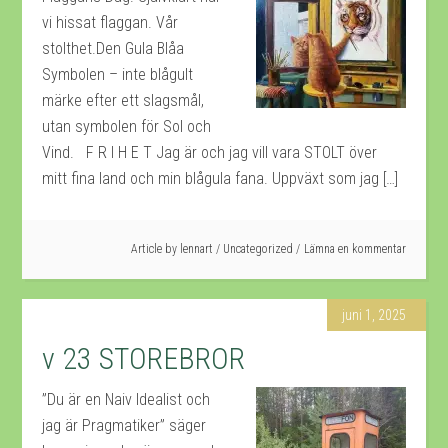
vi hissat flaggan. Vår
stolthet.Den Gula Blåa
Symbolen – inte blågult
märke efter ett slagsmål,
utan symbolen för Sol och
Vind. F R I H E T Jag är och jag vill vara STOLT över
mitt fina land och min blågula fana. Uppväxt som jag […]
Article by
lennart
/
Uncategorized
Lämna en kommentar
juni 1, 2025
v 23 STOREBROR
”Du är en Naiv Idealist och
jag är Pragmatiker” säger