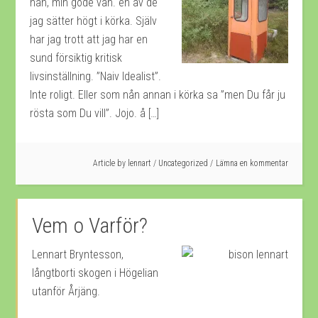
han, min gode vän. en av de
jag sätter högt i körka. Själv
har jag trott att jag har en
sund försiktig kritisk
livsinställning. ”Naiv Idealist”.
Inte roligt. Eller som nån annan i körka sa ”men Du får ju
rösta som Du vill”. Jojo. å […]
Article by
lennart
/
Uncategorized
Lämna en kommentar
Vem o Varför?
Lennart Bryntesson,
långtborti skogen i Högelian
utanför Årjäng.