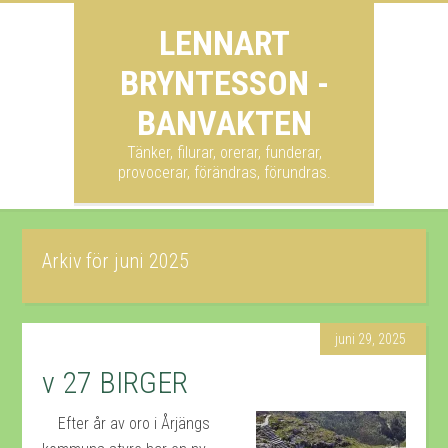
LENNART
BRYNTESSON -
BANVAKTEN
Tänker, filurar, orerar, funderar,
provocerar, förändras, förundras.
Arkiv för juni 2025
juni 29, 2025
v 27 BIRGER
Efter år av oro i Årjängs