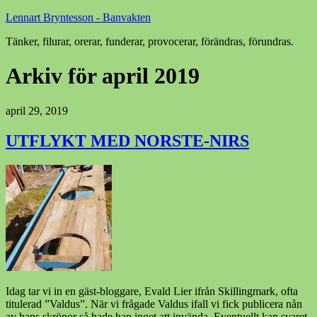
Lennart Bryntesson - Banvakten
Tänker, filurar, orerar, funderar, provocerar, förändras, förundras.
Arkiv för april 2019
april 29, 2019
UTFLYKT MED NORSTE-NIRS
Idag tar vi in en gäst-bloggare, Evald Lier ifrån Skillingmark, ofta
titulerad ”Valdus”. När vi frågade Valdus ifall vi fick publicera nån
av hans skrönor så hade han inget att invända. Eventuellt kan svaret