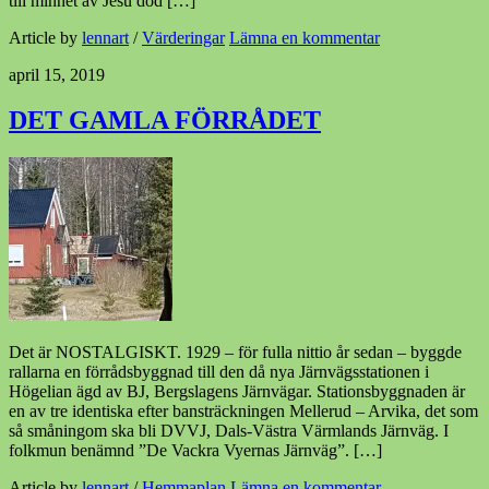
till minnet av Jesu död […]
Article by
lennart
/
Värderingar
Lämna en kommentar
april 15, 2019
DET GAMLA FÖRRÅDET
Det är NOSTALGISKT. 1929 – för fulla nittio år sedan – byggde
rallarna en förrådsbyggnad till den då nya Järnvägsstationen i
Högelian ägd av BJ, Bergslagens Järnvägar. Stationsbyggnaden är
en av tre identiska efter bansträckningen Mellerud – Arvika, det som
så småningom ska bli DVVJ, Dals-Västra Värmlands Järnväg. I
folkmun benämnd ”De Vackra Vyernas Järnväg”. […]
Article by
lennart
/
Hemmaplan
Lämna en kommentar