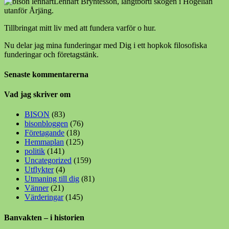
Lennart Bryntesson, långtborti skogen i Högelian
utanför Årjäng.
Tillbringat mitt liv med att fundera varför o hur.
Nu delar jag mina funderingar med Dig i ett hopkok filosofiska
funderingar och företagstänk.
Senaste kommentarerna
Vad jag skriver om
BISON
(83)
bisonbloggen
(76)
Företagande
(18)
Hemmaplan
(125)
politik
(141)
Uncategorized
(159)
Utflykter
(4)
Utmaning till dig
(81)
Vänner
(21)
Värderingar
(145)
Banvakten – i historien