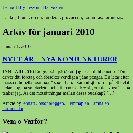
Lennart Bryntesson - Banvakten
Tänker, filurar, orerar, funderar, provocerar, förändras, förundras.
Arkiv för januari 2010
januari 1, 2010
NYTT ÅR – NYA KONJUNKTURER
JANUARI 2010 En god vän påstår att jag är en dubbelnatur. ”Du
driver ditt företag och försöker verkligen tjäna pengar. Du letar efter
krassa rationella lösningar” säger han. ”Samtidigt tror du på ett delat
ledarskap, på solidarietet och att man ska bry sig om de svaga”. Jaha
tänker jag. Är det motsättningar mellan dessa budskap? […]
Article by
lennart
/
bisonbloggen
,
Hemmaplan
Lämna en
kommentar
Vem o Varför?