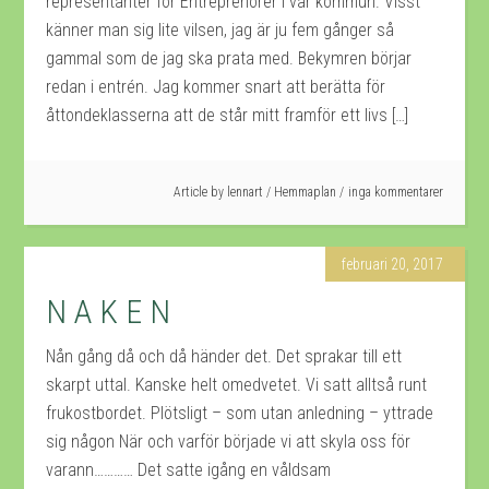
representanter för Entreprenörer i vår kommun. Visst
känner man sig lite vilsen, jag är ju fem gånger så
gammal som de jag ska prata med. Bekymren börjar
redan i entrén. Jag kommer snart att berätta för
åttondeklasserna att de står mitt framför ett livs […]
Article by
lennart
/
Hemmaplan
inga kommentarer
februari 20, 2017
N A K E N
Nån gång då och då händer det. Det sprakar till ett
skarpt uttal. Kanske helt omedvetet. Vi satt alltså runt
frukostbordet. Plötsligt – som utan anledning – yttrade
sig någon När och varför började vi att skyla oss för
varann………… Det satte igång en våldsam