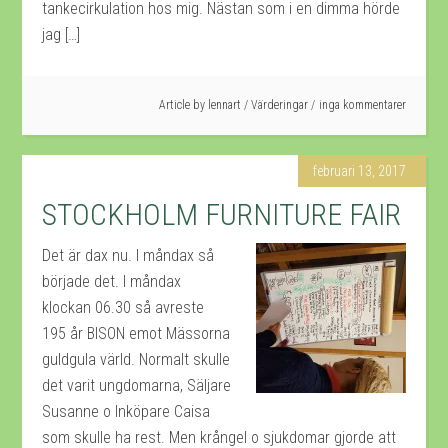
tankecirkulation hos mig. Nästan som i en dimma hörde
jag […]
Article by
lennart
/
Värderingar
inga kommentarer
februari 13, 2017
STOCKHOLM FURNITURE FAIR
Det är dax nu. I måndax så
började det. I måndax
klockan 06.30 så avreste
195 år BISON emot Mässorna
guldgula värld. Normalt skulle
det varit ungdomarna, Säljare
Susanne o Inköpare Caisa
som skulle ha rest. Men krångel o sjukdomar gjorde att