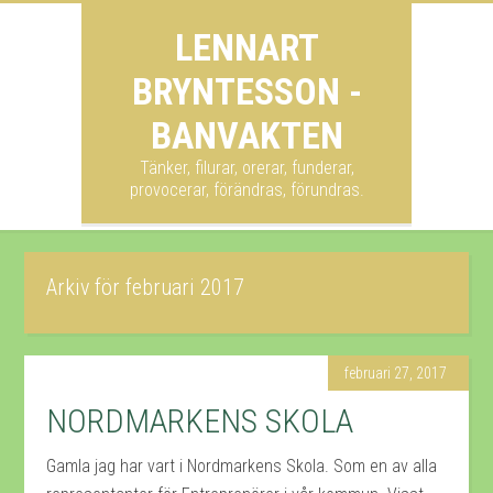
LENNART
BRYNTESSON -
BANVAKTEN
Tänker, filurar, orerar, funderar,
provocerar, förändras, förundras.
Arkiv för februari 2017
februari 27, 2017
NORDMARKENS SKOLA
Gamla jag har vart i Nordmarkens Skola. Som en av alla