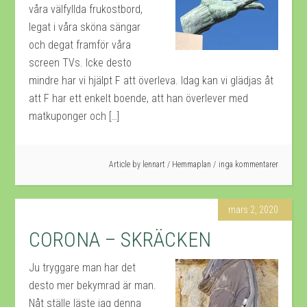
våra välfyllda frukostbord,
legat i våra sköna sängar
och degat framför våra
screen TVs. Icke desto
mindre har vi hjälpt F att överleva. Idag kan vi glädjas åt
att F har ett enkelt boende, att han överlever med
matkuponger och […]
Article by
lennart
/
Hemmaplan
inga kommentarer
mars 2, 2020
CORONA – SKRÄCKEN
Ju tryggare man har det
desto mer bekymrad är man.
Nåt ställe läste jag denna