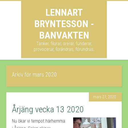
LENNART
BRYNTESSON -
BANVAKTEN
Tänker, filurar, orerar, funderar,
provocerar, förändras, förundras.
Arkiv för mars 2020
mars 27, 2020
Årjäng vecka 13 2020
Nu ökar vi tempot härhemma