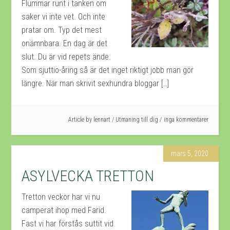
Flummar runt i tanken om
saker vi inte vet. Och inte
pratar om. Typ det mest
onämnbara. En dag är det
slut. Du är vid repets ände.
Som sjuttio-åring så är det inget riktigt jobb man gör
längre. När man skrivit sexhundra bloggar […]
Article by
lennart
/
Utmaning till dig
inga kommentarer
mars 5, 2020
ASYLVECKA TRETTON
Tretton veckor har vi nu
camperat ihop med Farid.
Fast vi har förstås suttit vid