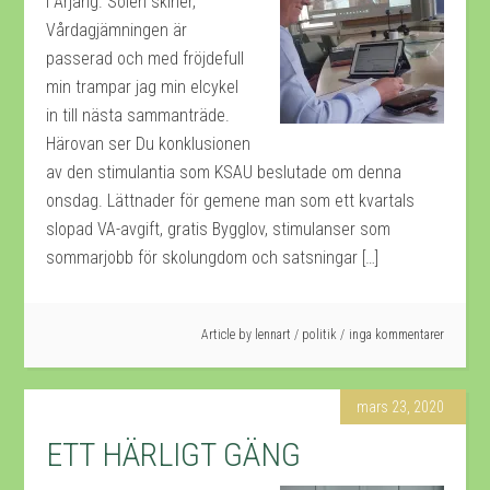
i Årjäng. Solen skiner,
Vårdagjämningen är
passerad och med fröjdefull
min trampar jag min elcykel
in till nästa sammanträde.
Härovan ser Du konklusionen
av den stimulantia som KSAU beslutade om denna
onsdag. Lättnader för gemene man som ett kvartals
slopad VA-avgift, gratis Bygglov, stimulanser som
sommarjobb för skolungdom och satsningar […]
Article by
lennart
/
politik
inga kommentarer
mars 23, 2020
ETT HÄRLIGT GÄNG