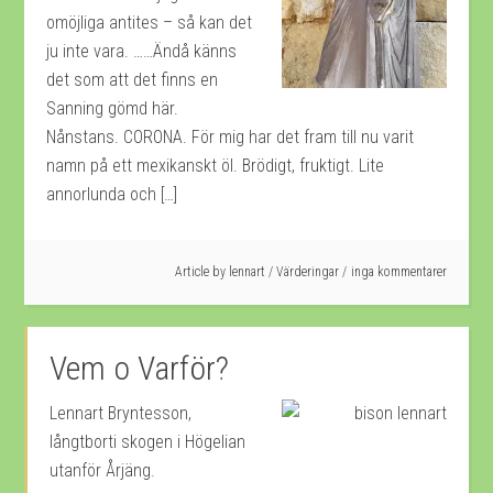
omöjliga antites – så kan det
ju inte vara. ……Ändå känns
det som att det finns en
Sanning gömd här.
Nånstans. CORONA. För mig har det fram till nu varit
namn på ett mexikanskt öl. Brödigt, fruktigt. Lite
annorlunda och […]
Article by
lennart
/
Värderingar
inga kommentarer
Vem o Varför?
Lennart Bryntesson,
långtborti skogen i Högelian
utanför Årjäng.