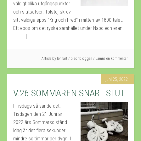
väldigt olika utgångspunkter
och slutsatser. Tolstoj skrev
sitt väldiga epos ”Krig och Fred” i mitten av 1800-talet.
Ett epos om det ryska samhället under Napoleon-eran.
[…]
Article by
lennart
/
bisonbloggen
Lämna en kommentar
juni 25, 2022
V.26 SOMMAREN SNART SLUT
I Tisdags så vände det.
Tisdagen den 21 Juni är
2022 års Sommarsolstånd.
Idag är det flera sekunder
mindre soltimmar per dygn. I