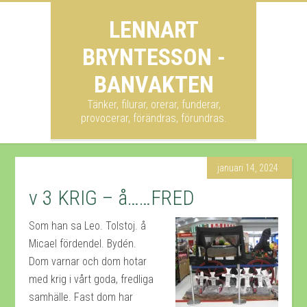
LENNART
BRYNTESSON -
BANVAKTEN
Tänker, filurar, orerar, funderar,
provocerar, förändras, förundras.
januari 14, 2024
v 3 KRIG – å……FRED
Som han sa Leo. Tolstoj. å
Micael fördendel. Bydén.
Dom varnar och dom hotar
med krig i vårt goda, fredliga
samhälle. Fast dom har