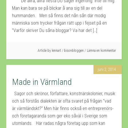
De allra, allra flesta DU säger ingenting. Inte till mig.
Man kan bara se på blickar å ana sig till av en del
hummanden. Men så finns det nån sån där modig
människa som trycker frågan rätt upp i fejset på en
”Varför skriver Du såna bloggar? Va har det […]
Article by
lennart
/
bisonbloggen
Lämna en kommentar
juni 2, 2014
Made in Värmland
Sagor och skrönor, författare, konstnärskolonier, musik
och så förstås dialekten är ofta svaret på frågan ”vad
är värmländskt?” Men här finns också en entreprenörs-
och företagaranda som ger eko såväl i Sverige som
utomlands. Här radas några företag upp som kan