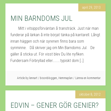
april 29, 2013
MIN BARNDOMS JUL
Mitt i vitsippsförväntan å transträck. Just när man
funderar på lärkan å inte börjat tänka på kantarell. Långt
innan häggen och när syrenen finns bara som
synminne. Då skriver jag om Min Barndoms Jul. De
gäller å sticka ut. För visst blev Du lite nyfiken.
Fundersam Förbryllad eller……….typiskt dom […]
Article by
lennart
/
bisonbloggen
,
Hemmaplan
Lämna en kommentar
oktober 8, 2012
EDVIN – GENER GÖR GENIER?