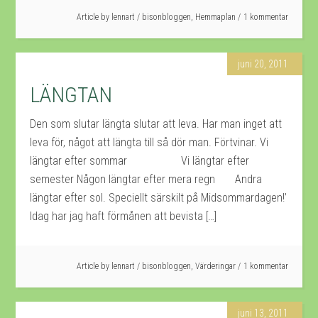
Article by
lennart
/
bisonbloggen
,
Hemmaplan
1 kommentar
juni 20, 2011
LÄNGTAN
Den som slutar längta slutar att leva. Har man inget att
leva för, något att längta till så dör man. Förtvinar. Vi
längtar efter sommar Vi längtar efter
semester Någon längtar efter mera regn Andra
längtar efter sol. Speciellt särskilt på Midsommardagen!’
Idag har jag haft förmånen att bevista […]
Article by
lennart
/
bisonbloggen
,
Värderingar
1 kommentar
juni 13, 2011