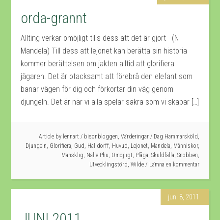
orda-grannt
Allting verkar omöjligt tills dess att det är gjort (N
Mandela) Till dess att lejonet kan berätta sin historia
kommer berättelsen om jakten alltid att glorifiera
jägaren. Det är otacksamt att förebrå den elefant som
banar vägen för dig och förkortar din väg genom
djungeln. Det är när vi alla spelar säkra som vi skapar […]
Article by
lennart
/
bisonbloggen
,
Värderingar
/
Dag Hammarsköld
,
Djungeln
,
Glorifiera
,
Gud
,
Halldorff
,
Huvud
,
Lejonet
,
Mandela
,
Människor
,
Mänsklig
,
Nalle Phu
,
Omöjligt
,
Plåga
,
Skuldfälla
,
Snobben
,
Utvecklingstörd
,
Wilde
Lämna en kommentar
juni 8, 2011
JUNI 2011