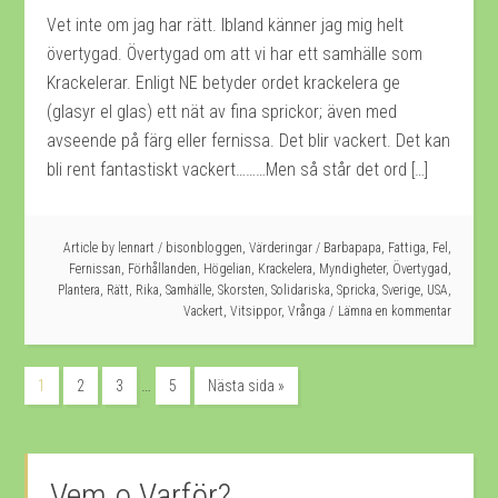
Vet inte om jag har rätt. Ibland känner jag mig helt
övertygad. Övertygad om att vi har ett samhälle som
Krackelerar. Enligt NE betyder ordet krackelera ge
(glasyr el glas) ett nät av fina sprickor; även med
avseende på färg eller fernissa. Det blir vackert. Det kan
bli rent fantastiskt vackert………Men så står det ord […]
Article by
lennart
/
bisonbloggen
,
Värderingar
/
Barbapapa
,
Fattiga
,
Fel
,
Fernissan
,
Förhållanden
,
Högelian
,
Krackelera
,
Myndigheter
,
Övertygad
,
Plantera
,
Rätt
,
Rika
,
Samhälle
,
Skorsten
,
Solidariska
,
Spricka
,
Sverige
,
USA
,
Vackert
,
Vitsippor
,
Vrånga
Lämna en kommentar
…
1
2
3
5
Nästa sida »
Vem o Varför?