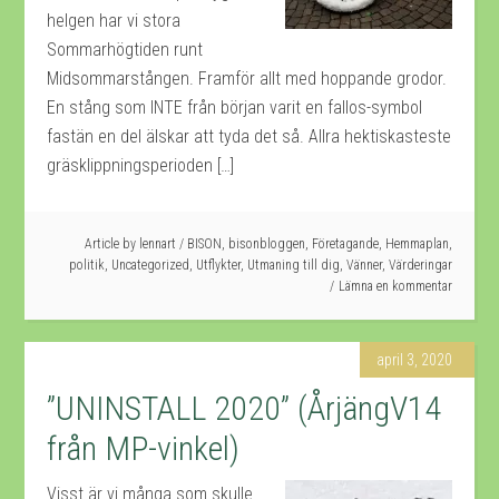
helgen har vi stora
Sommarhögtiden runt
Midsommarstången. Framför allt med hoppande grodor.
En stång som INTE från början varit en fallos-symbol
fastän en del älskar att tyda det så. Allra hektiskasteste
gräsklippningsperioden […]
Article by
lennart
/
BISON
,
bisonbloggen
,
Företagande
,
Hemmaplan
,
politik
,
Uncategorized
,
Utflykter
,
Utmaning till dig
,
Vänner
,
Värderingar
Lämna en kommentar
april 3, 2020
”UNINSTALL 2020” (ÅrjängV14
från MP-vinkel)
Visst är vi många som skulle