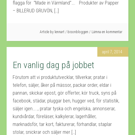
flagga för ”Made in Värmland”…. Produkter av Papper
– BILLERUD GRUVÖN, […]
Article by
lennart
/
bisonbloggen
Lämna en kommentar
april 7, 2014
En vanlig dag på jobbet
Förutom att vi produktutvecklar, tillverkar, pratar i
telefon, säljer, åker på mässor, packar order, eldar i
pannan, skickar epost, gör offerter, kör truck, syns på
facebook, städar, pluggar ben, hugger ved, för statistik,
säljer igen….., pratar tyska och engelska, annonserar,
kundvårdar, föreläser, kalkylerar, lagerhåller,
marknadsför, tar kort, fakturerar, förhandlar, staplar
stolar, snickrar och säljer mer […]