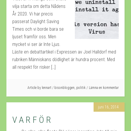
vilja starta om detta Nådens
År 2020. Vi har precis
passerat Daylight Saving
Times och vi borde bara se
ljuset framför oss. Men
mycket vi ser är Inte Ljus.
Läste en debattartikel i Expressen av Joel Halldorf med
rubriken Människans dödlighet är hundra procent. Med
all respekt för risker […]
Article by
lennart
/
bisonbloggen
,
politik
Lämna en kommentar
juni 16, 2014
V A R F Ö R