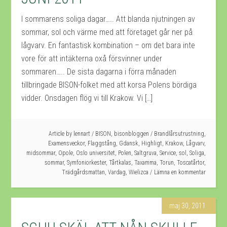
I sommarens soliga dagar….. Att blanda njutningen av
sommar, sol och värme med att företaget går ner på
lågvarv. En fantastisk kombination – om det bara inte
vore för att intäkterna oxå försvinner under
sommaren….. De sista dagarna i förra månaden
tillbringade BISON-folket med att korsa Polens bördiga
vidder. Onsdagen flög vi till Krakow. Vi […]
Article by
lennart
/
BISON
,
bisonbloggen
/
Brandlårsutrustning
,
Examensveckor
,
Flaggstång
,
Gdansk
,
Highligt
,
Krakow
,
Lågvarv
,
midsommar
,
Opole
,
Oslo universitet
,
Polen
,
Saltgruva
,
Service
,
sol
,
Soliga
,
sommar
,
Symfoniorkester
,
Tårtkalas
,
Taxamma
,
Torun
,
Toscatårtor
,
Trädgårdsmattan
,
Vardag
,
Wielizca
Lämna en kommentar
maj 30, 2011