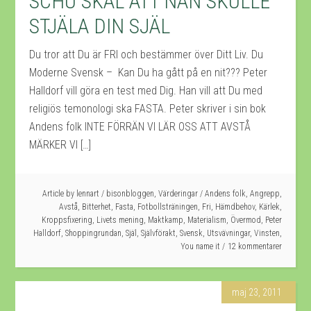
SCHU SKÄL ATT NÅN SKULLE
STJÄLA DIN SJÄL
Du tror att Du är FRI och bestämmer över Ditt Liv. Du
Moderne Svensk – Kan Du ha gått på en nit??? Peter
Halldorf vill göra en test med Dig. Han vill att Du med
religiös temonologi ska FASTA. Peter skriver i sin bok
Andens folk INTE FÖRRÄN VI LÄR OSS ATT AVSTÅ
MÄRKER VI […]
Article by
lennart
/
bisonbloggen
,
Värderingar
/
Andens folk
,
Angrepp
,
Avstå
,
Bitterhet
,
Fasta
,
Fotbollsträningen
,
Fri
,
Hämdbehov
,
Kärlek
,
Kroppsfixering
,
Livets mening
,
Maktkamp
,
Materialism
,
Övermod
,
Peter
Halldorf
,
Shoppingrundan
,
Själ
,
Självförakt
,
Svensk
,
Utsvävningar
,
Vinsten
,
You name it
12 kommentarer
maj 23, 2011