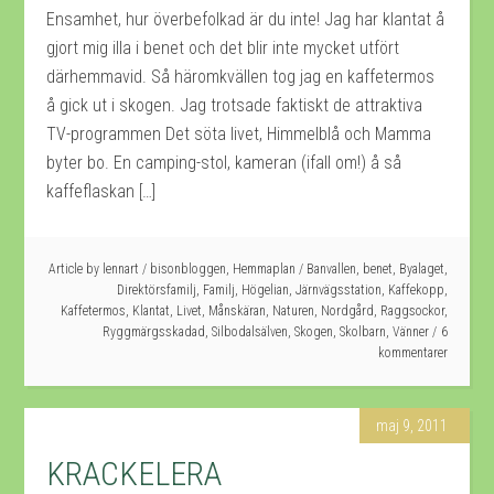
Ensamhet, hur överbefolkad är du inte! Jag har klantat å
gjort mig illa i benet och det blir inte mycket utfört
därhemmavid. Så häromkvällen tog jag en kaffetermos
å gick ut i skogen. Jag trotsade faktiskt de attraktiva
TV-programmen Det söta livet, Himmelblå och Mamma
byter bo. En camping-stol, kameran (ifall om!) å så
kaffeflaskan […]
Article by
lennart
/
bisonbloggen
,
Hemmaplan
/
Banvallen
,
benet
,
Byalaget
,
Direktörsfamilj
,
Familj
,
Högelian
,
Järnvägsstation
,
Kaffekopp
,
Kaffetermos
,
Klantat
,
Livet
,
Månskäran
,
Naturen
,
Nordgård
,
Raggsockor
,
Ryggmärgsskadad
,
Silbodalsälven
,
Skogen
,
Skolbarn
,
Vänner
6
kommentarer
maj 9, 2011
KRACKELERA