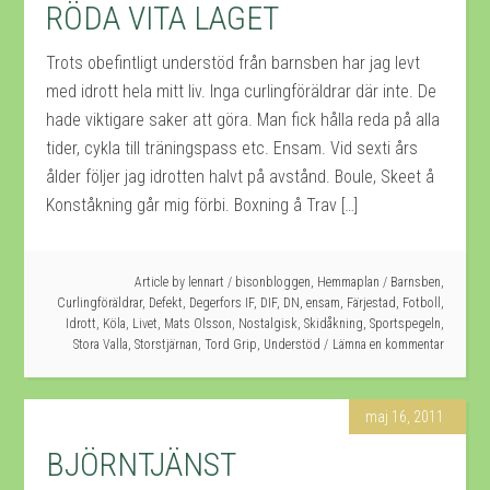
RÖDA VITA LAGET
Trots obefintligt understöd från barnsben har jag levt
med idrott hela mitt liv. Inga curlingföräldrar där inte. De
hade viktigare saker att göra. Man fick hålla reda på alla
tider, cykla till träningspass etc. Ensam. Vid sexti års
ålder följer jag idrotten halvt på avstånd. Boule, Skeet å
Konståkning går mig förbi. Boxning å Trav […]
Article by
lennart
/
bisonbloggen
,
Hemmaplan
/
Barnsben
,
Curlingföräldrar
,
Defekt
,
Degerfors IF
,
DIF
,
DN
,
ensam
,
Färjestad
,
Fotboll
,
Idrott
,
Köla
,
Livet
,
Mats Olsson
,
Nostalgisk
,
Skidåkning
,
Sportspegeln
,
Stora Valla
,
Storstjärnan
,
Tord Grip
,
Understöd
Lämna en kommentar
maj 16, 2011
BJÖRNTJÄNST