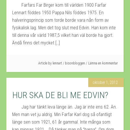
Farfars Far Birger kom till världen 1900 Farfar
Lennart föddes 1950 Pappa Nils föddes 1975. En
halveringsprincip som torde borde vara nån form av
fysikalisk lag. Men det tog slut med Edvin. Han kom inte
till denna vår värld 1987,5 vilket han väl borde ha gjort.
Ändå finns det mycket […]
Article by
lennart
/
bisonbloggen
Lämna en kommentar
oktober 1, 2012
HUR SKA DE BLI ME EDVIN?
Jag har tänkt leva länge än. Jag är inte ens 62. Än.
Men man vet ju aldrig. Min Farfar Karl dog så ofantligt
länge sen som 1921, 61 år gammal. Inte många som
kan minnas 1921. Då tänker man på ”barna”. Om dom