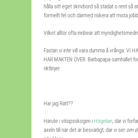
hålla sitt eget skrivbord så städat o rent så
formellt fel och därmed riskera att mista jobb
Vilket alltör ofta innbeär att myndighetsmedm
Fastän vi inte vill vara dumma å vrånga.
HAR MAKTEN ÖVER. Barbapapa-samhället formar
riktlinjer.
Har jag Rätt?? Ha
Härute i vitsipsskogen i
Högelian
, där vi forf
axeln till när det är besvärligt, där vi ser
om de