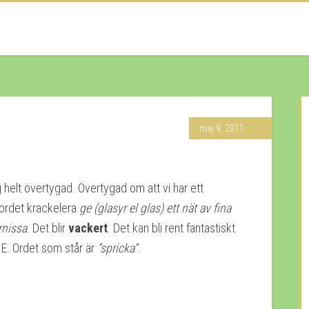
maj 9, 2011
g helt övertygad. Övertygad om att vi har ett
 ordet krackelera
ge (glasyr el glas) ett nät av fina
rnissa
. Det blir
vackert
. Det kan bli rent fantastiskt
NE. Ordet som står är
”spricka”
.