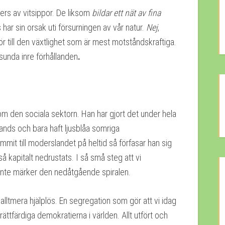
oners av vitsippor. De liksom
bildar ett nät av fina
 har sin orsak uti försurningen av vår natur.
Nej
,
ör till den växtlighet som är mest motståndskraftiga.
osunda inre förhållanden
.
om den sociala sektorn. Han har gjort det under hela
lands och bara haft ljusblåa somriga
mit till moderslandet på heltid så förfasar han sig
så kapitalt nedrustats. I så små steg att vi
nte märker den nedåtgående spiralen.
och alltmera hjälplös. En segregation som gör att vi idag
rättfärdiga demokratierna i världen. Allt utfört och