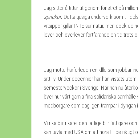
Jag sitter å tittar ut genom fönstret på milli
sprickor
.
Detta tjusiga underverk som till dels
vitsippor gillar INTE sur natur, men dock de h
lever och överlever fortfarande en tid trots 
Jag mötte härförleden en kllle som jobbar in
sitt liv. Under decennier har han vistats utom
semesterveckor i Sverige. När han nu återkom
över hur vårt gamla fina solidariska samhälle 
medborgare som dagligen trampar i dyngan i
Vi rika blir rikare, den fattige blir fattigare 
kan tävla med USA om att höra till de riktigt o