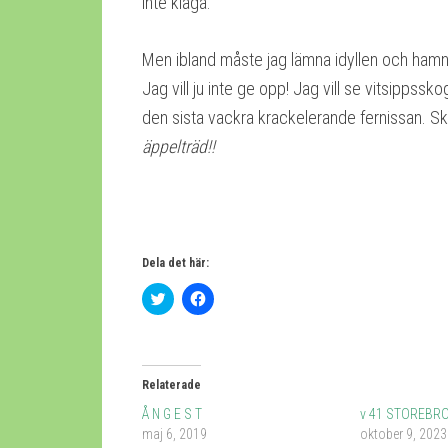
inte klaga.
Men ibland måste jag lämna idyllen och hamnar 
Jag vill ju inte ge opp!
Jag vill se vitsippsskog
den sista vackra krackelerande fernissan. S
äppelträd!!
Dela det här:
Klicka
Klicka
för
för
att
att
dela
dela
på
på
Twitter
Facebook
(Öppnas
(Öppnas
Relaterade
i
i
ett
ett
nytt
nytt
Å N G E S T
v 41 STOREBRO
fönster)
fönster)
maj 6, 2019
oktober 9, 2023