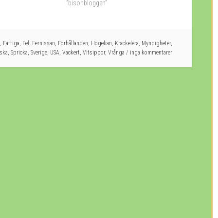
I ”bisonbloggen”
,
Fattiga
,
Fel
,
Fernissan
,
Förhållanden
,
Högelian
,
Krackelera
,
Myndigheter
,
iska
,
Spricka
,
Sverige
,
USA
,
Vackert
,
Vitsippor
,
Vrånga
inga kommentarer