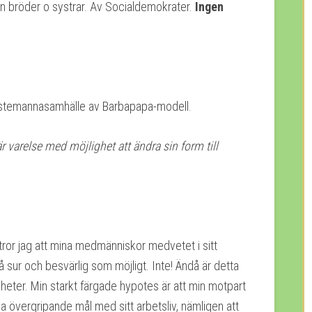
en bröder o systrar. Av Socialdemokrater.
Ingen
tjänstemannasamhälle av Barbapapa-modell.
 varelse med möjlighet att ändra sin form till
 tror jag att mina medmänniskor medvetet i sitt
så sur och besvärlig som möjligt. Inte! Ändå är detta
eter. Min starkt färgade hypotes är att min motpart
 övergripande mål med sitt arbetsliv, nämligen att