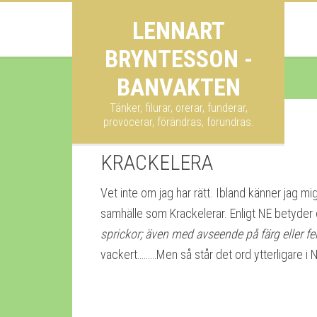
LENNART
BRYNTESSON -
BANVAKTEN
Tänker, filurar, orerar, funderar,
provocerar, förändras, förundras.
KRACKELERA
Vet inte om jag har rätt. Ibland känner jag mi
samhälle som Krackelerar. Enligt NE betyder
sprickor; även med avseende på färg eller fe
vackert………Men så står det ord ytterligare i 