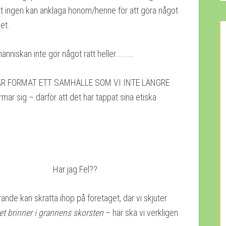
 att ingen kan anklaga honom/henne för att göra något
et.
änniskan inte gör något rätt heller…………
 VI HAR FORMAT ETT SAMHÄLLE SOM VI INTE LÄNGRE
 sig – därför att det har tappat sina etiska
r jag Fel??
arande kan skratta ihop på företaget, där vi skjuter
t brinner i grannens skorsten
– här ska vi verkligen