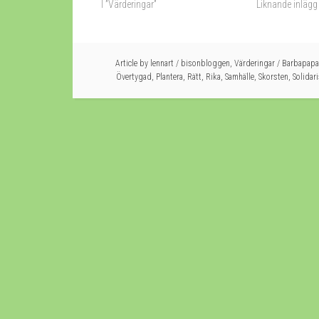
I ”Värderingar”
Liknande inlägg
Article by
lennart
/
bisonbloggen
,
Värderingar
/
Barbapapa
Övertygad
,
Plantera
,
Rätt
,
Rika
,
Samhälle
,
Skorsten
,
Solidar