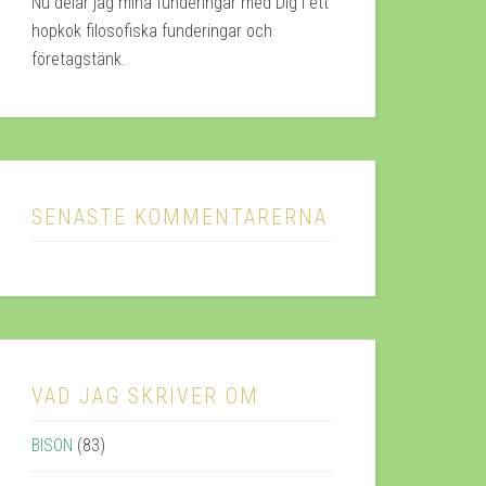
Nu delar jag mina funderingar med Dig i ett
hopkok filosofiska funderingar och
företagstänk.
SENASTE KOMMENTARERNA
VAD JAG SKRIVER OM
BISON
(83)