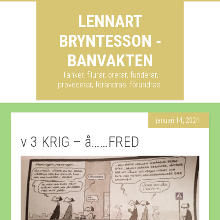
LENNART
BRYNTESSON -
BANVAKTEN
Tänker, filurar, orerar, funderar,
provocerar, förändras, förundras.
januari 14, 2024
v 3 KRIG – å……FRED