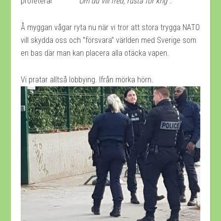
profeterar
”Om du vill fred, rusta för krig”.
Å myggan vågar ryta nu när vi tror att stora trygga NATO
vill skydda oss och ”försvara” världen med Sverige som
en bas där man kan placera alla otäcka vapen.
Vi pratar alltså lobbying. Ifrån mörka hörn.