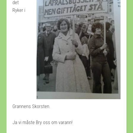
det
Ryker i
Grannens Skorsten.
Ja vi måste Bry oss om varann!