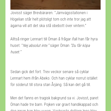
Jovisst säger Brevbäraren. ”Järnvägsstationen i
Högelian står helt plötsligt tom och inte tror jag att
ägarna vill att det ska stå obebott över vintern.”
Alltså ringer Lennart till Öman å frågar ifall han får hyra
huset. ”
Nej absolut inte.”
säger Öman
”Du får köpa
huset.”
Sedan gick det fort. Trev veckor senare så cyklar
Lennart hem ifrån Abeko. Och han cyklar norrut istället
för söderut till stora stan Årjäng. Så kan det gå till.
Men det fanns en tragisk bakgrund sa vi. Jovisst, paret
Öman hade tre barn. Pojken var gravt handikappad och
dog innan han blev vuxen. Vackraste dottern Inga blev