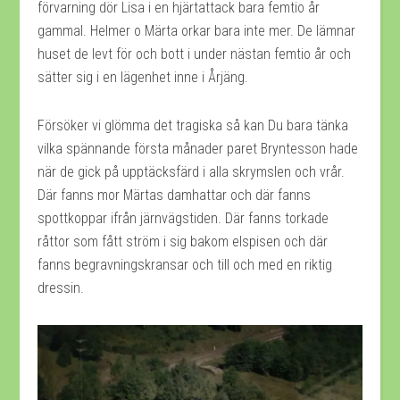
förvarning dör Lisa i en hjärtattack bara femtio år
gammal. Helmer o Märta orkar bara inte mer. De lämnar
huset de levt för och bott i under nästan femtio år och
sätter sig i en lägenhet inne i Årjäng.
Försöker vi glömma det tragiska så kan Du bara tänka
vilka spännande första månader paret Bryntesson hade
när de gick på upptäcksfärd i alla skrymslen och vrår.
Där fanns mor Märtas damhattar och där fanns
spottkoppar ifrån järnvägstiden. Där fanns torkade
råttor som fått ström i sig bakom elspisen och där
fanns begravningskransar och till och med en riktig
dressin.