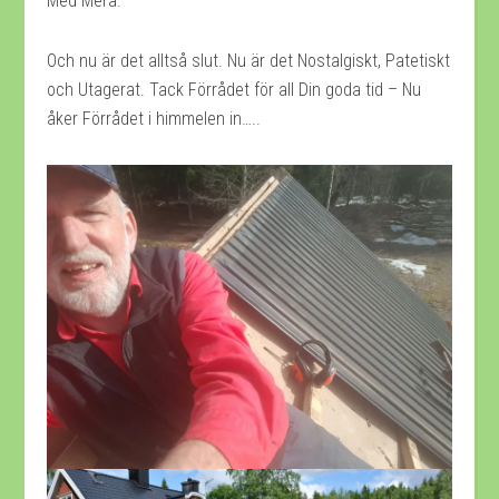
Med Mera.
Och nu är det alltså slut. Nu är det Nostalgiskt, Patetiskt
och Utagerat. Tack Förrådet för all Din goda tid – Nu
åker Förrådet i himmelen in…..