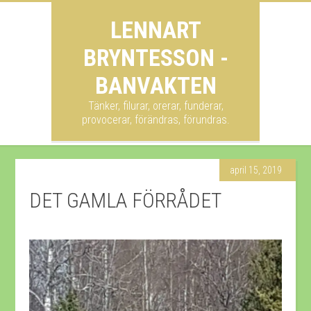
LENNART
BRYNTESSON -
BANVAKTEN
Tänker, filurar, orerar, funderar,
provocerar, förändras, förundras.
april 15, 2019
DET GAMLA FÖRRÅDET