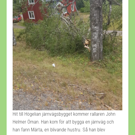
Hit till Högelian järnvägsbygget kommer rallaren John
Helmer Öman. Han kom för att bygga en järnväg och
han fann Märta, en blivande hustru. Så han blev