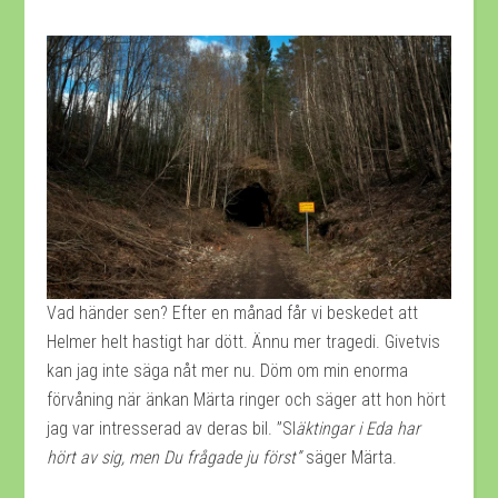
Vad händer sen? Efter en månad får vi beskedet att
Helmer helt hastigt har dött. Ännu mer tragedi. Givetvis
kan jag inte säga nåt mer nu. Döm om min enorma
förvåning när änkan Märta ringer och säger att hon hört
jag var intresserad av deras bil. ”Sl
äktingar i Eda har
hört av sig, men Du frågade ju först”
säger Märta.