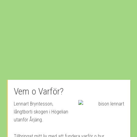
Vem o Varför?
Lennart Bryntesson,
långtborti skogen i Högelian
utanför Årjäng.
Tillbringat mitt liv med att fundera varför o hur.