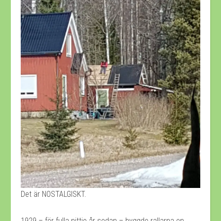
Det är NOSTALGISKT.
1929 – för fulla nittio år sedan – byggde rallarna en