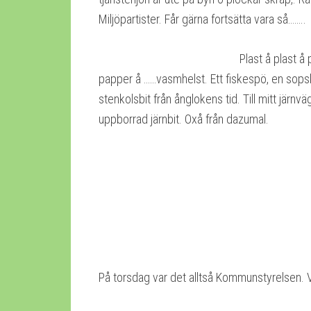
Miljöpartister. Får gärna fortsätta vara så……..
Plast å plast å 
papper å ……vasmhelst. Ett fiskespö, en sopsk
stenkolsbit från ånglokens tid. Till mitt jä
uppborrad järnbit. Oxå från dazumal.
På torsdag var det alltså Kommunstyrelsen. V