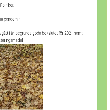
olitiker.
ona pandemin
avgått i år, begrunda goda bokslutet för 2021 samt
esteringsmedel