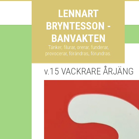
LENNART
BRYNTESSON -
BANVAKTEN
Tänker, filurar, orerar, funderar,
provocerar, förändras, förundras.
v.15 VACKRARE ÅRJÄNG