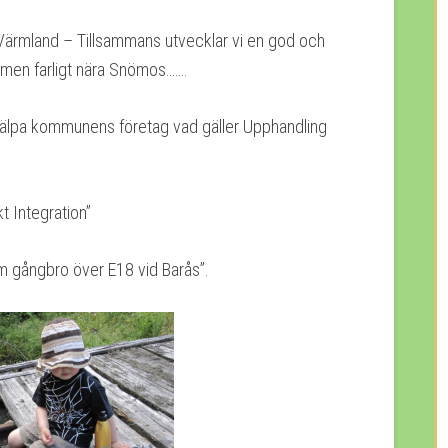
Värmland – Tillsammans utvecklar vi en god och
t men farligt nära Snömos…….
hjälpa kommunens företag vad gäller Upphandling
t Integration”
m gångbro över E18 vid Barås”.