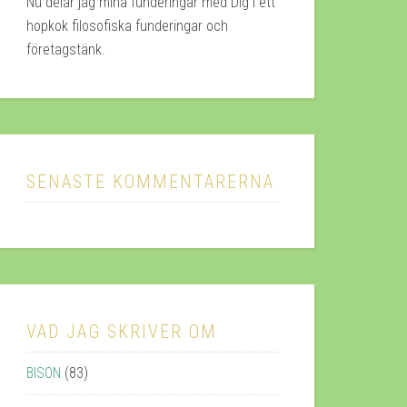
Nu delar jag mina funderingar med Dig i ett
hopkok filosofiska funderingar och
företagstänk.
SENASTE KOMMENTARERNA
VAD JAG SKRIVER OM
BISON
(83)