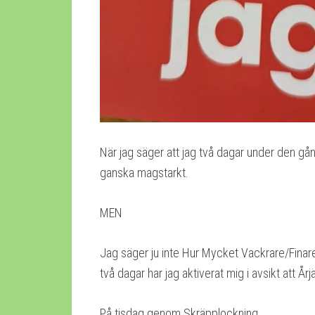
När jag säger att jag två dagar under den gån
ganska magstarkt.
MEN
Jag säger ju inte Hur Mycket Vackrare/Finare
två dagar har jag aktiverat mig i avsikt att Årj
På tisdag genom Skräpplockning.