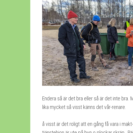
Endera så är det bra eller så är det inte bra
lika mycket så visst känns det vår-renare.
å visst är det roligt att en gång få vara i makt
tjänstehjon är ute på byn o plockar skräp,. Rä