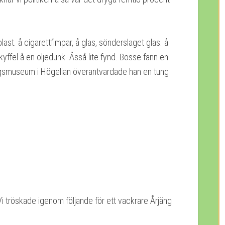
plast. å cigarettfimpar, å glas, sönderslaget glas. å
yffel å en oljedunk. Åsså lite fynd. Bosse fann en
rnvägsmuseum i Högelian överantvardade han en tung
i tröskade igenom följande för ett vackrare Årjäng