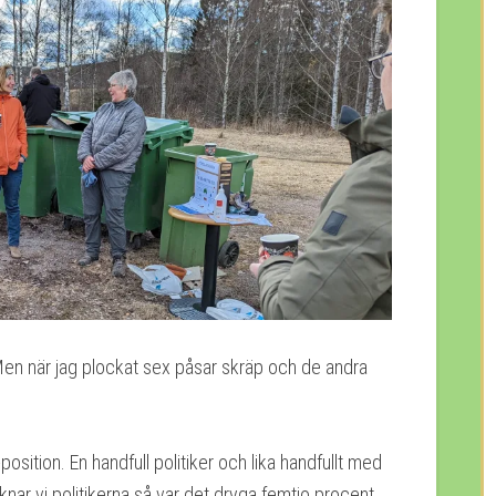
. Men när jag plockat sex påsar skräp och de andra
-position. En handfull politiker och lika handfullt med
knar vi politikerna så var det dryga femtio procent