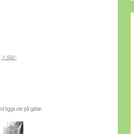
-
-1.550:-
id ligga ute på gatan