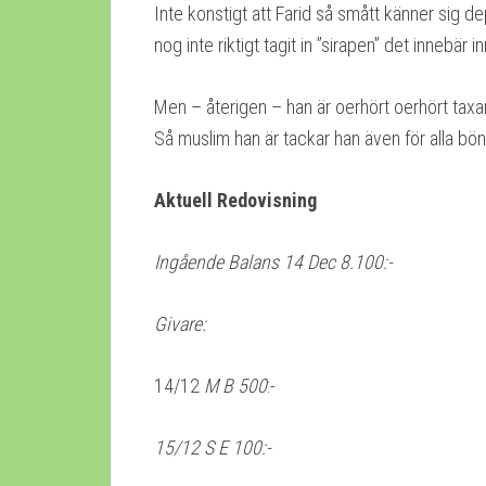
Inte konstigt att Farid så smått känner sig d
nog inte riktigt tagit in ”sirapen” det innebä
Men – återigen – han är oerhört oerhört tax
Så muslim han är tackar han även för alla bön
Aktuell Redovisning
Ingående Balans
14 Dec
8.100:-
Givare:
14/12
M B 500
:-
15/12 S E 100:-