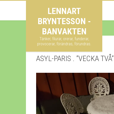
LENNART
BRYNTESSON -
BANVAKTEN
Tänker, filurar, orerar, funderar,
provocerar, förändras, förundras.
ASYL-PARIS . ”VECKA TVÅ”