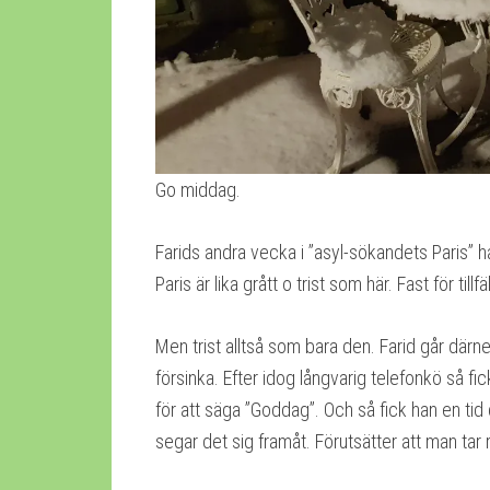
Go middag.
Farids andra vecka i ”asyl-sökandets Paris” h
Paris är lika grått o trist som här. Fast för till
Men trist alltså som bara den. Farid går därn
försinka. Efter idog långvarig telefonkö så f
för att säga ”Goddag”. Och så fick han en tid
segar det sig framåt. Förutsätter att man tar r