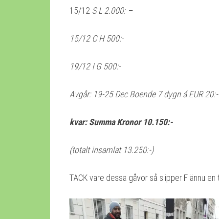
15/12
S L 2.000: –
15/12 C H 500:-
19/12 I G 500:-
Avgår: 19-25 Dec
Boende 7 dygn á EUR 20:
kvar: Summa Kronor 10.150:-
(totalt insamlat 13.250:-)
TACK vare dessa gåvor så slipper F ännu en t