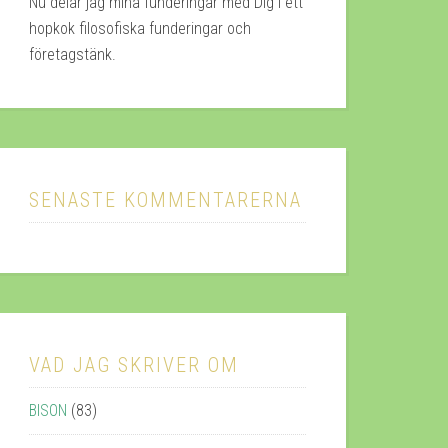
Nu delar jag mina funderingar med Dig i ett
hopkok filosofiska funderingar och
företagstänk.
SENASTE KOMMENTARERNA
VAD JAG SKRIVER OM
BISON
(83)