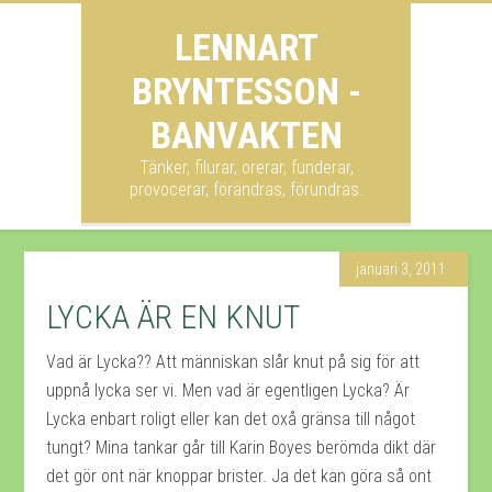
LENNART
BRYNTESSON -
BANVAKTEN
Tänker, filurar, orerar, funderar,
provocerar, förändras, förundras.
januari 3, 2011
LYCKA ÄR EN KNUT
Vad är Lycka?? Att människan slår knut på sig för att
uppnå lycka ser vi. Men vad är egentligen Lycka? Är
Lycka enbart roligt eller kan det oxå gränsa till något
tungt? Mina tankar går till Karin Boyes berömda dikt där
det gör ont när knoppar brister. Ja det kan göra så ont