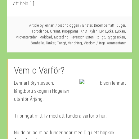
att hela […]
Article by
lennart
/
bisonbloggen
/
Brister
,
Decembernatt
,
Duger
,
Förödande
,
Grannt
,
Knopparna
,
Knut
,
Kylan
,
Liv
,
Lycka
,
Lyckan
,
Midvintertiden
,
Mobbad
,
Motstånd
,
Revanschlusten
,
Roligt
,
Ryggsäcken
,
Samhälle
,
Tankar
,
Tungt
,
Vandring
,
Visdom
inga kommentarer
Vem o Varför?
Lennart Bryntesson,
långtborti skogen i Högelian
utanför Årjäng.
Tillbringat mitt liv med att fundera varför o hur.
Nu delar jag mina funderingar med Dig i ett hopkok