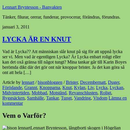
Lennart Bryntesson - Banvakten
Tänker, filurar, orerar, funderar, provocerar, förändras, förundras.
januari 3, 2011
LYCKA ÄR EN KNUT
Vad är Lycka?? Att människan slår knut på sig för att uppnå lycka
ser vi. Men vad är egentligen Lycka? Är Lycka enbart roligt eller
kan det oxå gränsa till något tungt? Mina tankar går till Karin Boyes
berömda dikt där det gör ont när knoppar brister. Ja det kan göra så
ont att hela […]
Article by
lennart
/
bisonbloggen
/
Brister
,
Decembernatt
,
Duger
,
Förödande
,
Grannt
,
Knopparna
,
Knut
,
Kylan
,
Liv
,
Lycka
,
Lyckan
,
Midvintertiden
,
Mobbad
,
Motstånd
,
Revanschlusten
,
Roligt
,
Ryggsäcken
,
Samhälle
,
Tankar
,
Tungt
,
Vandring
,
Visdom
Lämna en
kommentar
Vem o Varför?
Lennart Bryntesson, långtborti skogen i Högelian