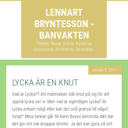
LENNART
BRYNTESSON -
BANVAKTEN
Tänker, filurar, orerar, funderar,
provocerar, förändras, förundras.
januari 3, 2011
LYCKA ÄR EN KNUT
Vad är Lycka?? Att människan slår knut på sig för att
uppnå lycka ser vi. Men vad är egentligen Lycka? Är
Lycka enbart roligt eller kan det oxå gränsa till något
tungt? Mina tankar går till Karin Boyes berömda dikt där
det gör ont när knoppar brister. Ja det kan göra så ont