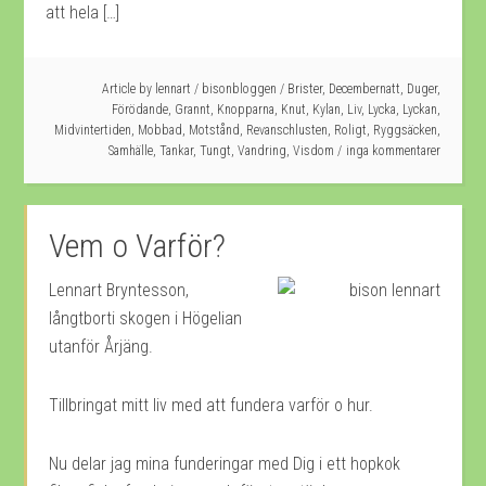
att hela […]
Article by
lennart
/
bisonbloggen
/
Brister
,
Decembernatt
,
Duger
,
Förödande
,
Grannt
,
Knopparna
,
Knut
,
Kylan
,
Liv
,
Lycka
,
Lyckan
,
Midvintertiden
,
Mobbad
,
Motstånd
,
Revanschlusten
,
Roligt
,
Ryggsäcken
,
Samhälle
,
Tankar
,
Tungt
,
Vandring
,
Visdom
inga kommentarer
Vem o Varför?
Lennart Bryntesson,
långtborti skogen i Högelian
utanför Årjäng.
Tillbringat mitt liv med att fundera varför o hur.
Nu delar jag mina funderingar med Dig i ett hopkok