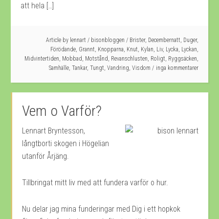
att hela […]
Article by
lennart
/
bisonbloggen
/
Brister
,
Decembernatt
,
Duger
,
Förödande
,
Grannt
,
Knopparna
,
Knut
,
Kylan
,
Liv
,
Lycka
,
Lyckan
,
Midvintertiden
,
Mobbad
,
Motstånd
,
Revanschlusten
,
Roligt
,
Ryggsäcken
,
Samhälle
,
Tankar
,
Tungt
,
Vandring
,
Visdom
inga kommentarer
Vem o Varför?
Lennart Bryntesson,
långtborti skogen i Högelian
utanför Årjäng.
Tillbringat mitt liv med att fundera varför o hur.
Nu delar jag mina funderingar med Dig i ett hopkok