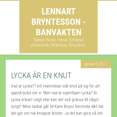
LENNART
BRYNTESSON -
BANVAKTEN
Tänker, filurar, orerar, funderar,
provocerar, förändras, förundras.
januari 3, 2011
LYCKA ÄR EN KNUT
Vad är Lycka?? Att människan slår knut på sig för att
uppnå lycka ser vi. Men vad är egentligen Lycka? Är
Lycka enbart roligt eller kan det oxå gränsa till något
tungt? Mina tankar går till Karin Boyes berömda dikt där
det gör ont när knoppar brister. Ja det kan göra så ont