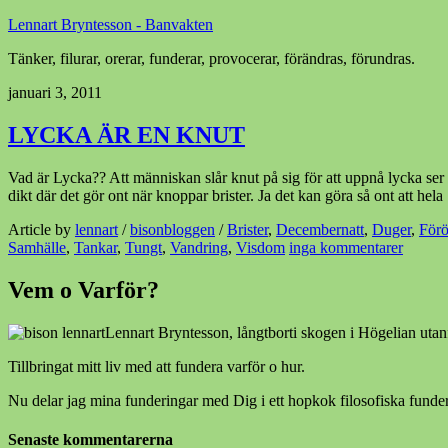
Lennart Bryntesson - Banvakten
Tänker, filurar, orerar, funderar, provocerar, förändras, förundras.
januari 3, 2011
LYCKA ÄR EN KNUT
Vad är Lycka?? Att människan slår knut på sig för att uppnå lycka ser
dikt där det gör ont när knoppar brister. Ja det kan göra så ont att hel
Article by
lennart
/
bisonbloggen
/
Brister
,
Decembernatt
,
Duger
,
För
Samhälle
,
Tankar
,
Tungt
,
Vandring
,
Visdom
inga kommentarer
Vem o Varför?
Lennart Bryntesson, långtborti skogen i Högelian utan
Tillbringat mitt liv med att fundera varför o hur.
Nu delar jag mina funderingar med Dig i ett hopkok filosofiska funder
Senaste kommentarerna