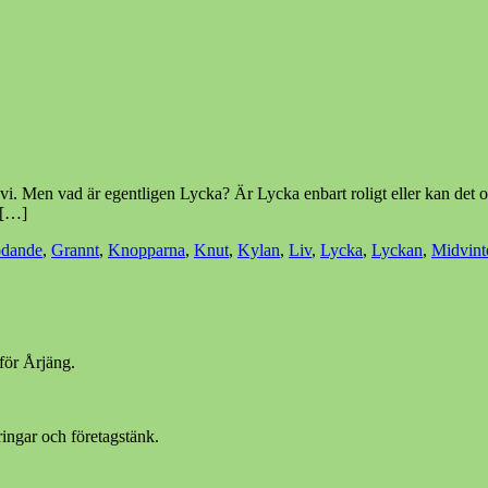
 vi. Men vad är egentligen Lycka? Är Lycka enbart roligt eller kan det 
a […]
ödande
,
Grannt
,
Knopparna
,
Knut
,
Kylan
,
Liv
,
Lycka
,
Lyckan
,
Midvint
för Årjäng.
ingar och företagstänk.