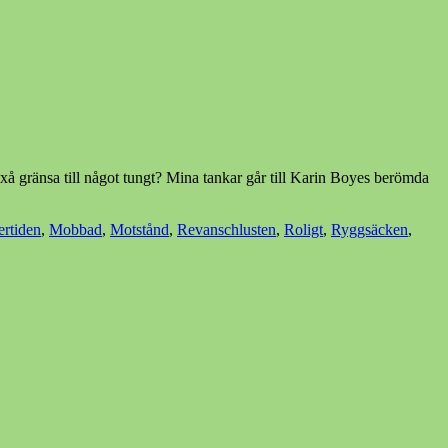
oxå gränsa till något tungt? Mina tankar går till Karin Boyes berömda
ertiden
,
Mobbad
,
Motstånd
,
Revanschlusten
,
Roligt
,
Ryggsäcken
,