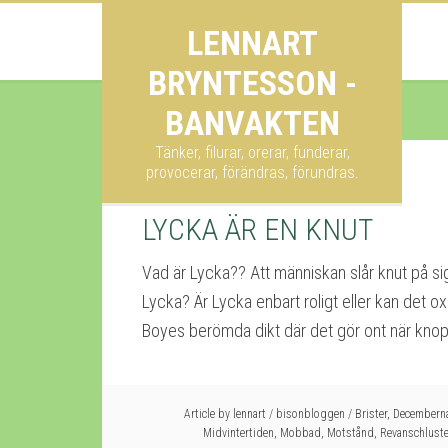
LENNART
BRYNTESSON -
BANVAKTEN
Tänker, filurar, orerar, funderar,
provocerar, förändras, förundras.
LYCKA ÄR EN KNUT
Vad är Lycka?? Att människan slår knut på sig
Lycka? Är Lycka enbart roligt eller kan det oxå
Boyes berömda dikt där det gör ont när knoppa
Article by
lennart
/
bisonbloggen
/
Brister
,
Decemberna
Midvintertiden
,
Mobbad
,
Motstånd
,
Revanschlust