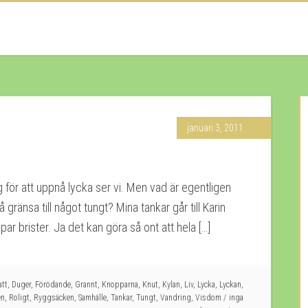
januari 3, 2011
 för att uppnå lycka ser vi. Men vad är egentligen
 gränsa till något tungt? Mina tankar går till Karin
r brister. Ja det kan göra så ont att hela […]
tt
,
Duger
,
Förödande
,
Grannt
,
Knopparna
,
Knut
,
Kylan
,
Liv
,
Lycka
,
Lyckan
,
en
,
Roligt
,
Ryggsäcken
,
Samhälle
,
Tankar
,
Tungt
,
Vandring
,
Visdom
inga