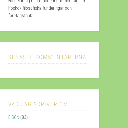
Nu delar jag mina funderingar med Dig i ett
hopkok filosofiska funderingar och
företagstänk.
SENASTE KOMMENTARERNA
VAD JAG SKRIVER OM
BISON
(83)