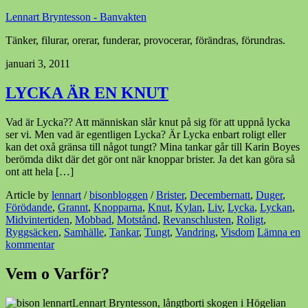
Lennart Bryntesson - Banvakten
Tänker, filurar, orerar, funderar, provocerar, förändras, förundras.
januari 3, 2011
LYCKA ÄR EN KNUT
Vad är Lycka?? Att människan slår knut på sig för att uppnå lycka
ser vi. Men vad är egentligen Lycka? Är Lycka enbart roligt eller
kan det oxå gränsa till något tungt? Mina tankar går till Karin Boyes
berömda dikt där det gör ont när knoppar brister. Ja det kan göra så
ont att hela […]
Article by
lennart
/
bisonbloggen
/
Brister
,
Decembernatt
,
Duger
,
Förödande
,
Grannt
,
Knopparna
,
Knut
,
Kylan
,
Liv
,
Lycka
,
Lyckan
,
Midvintertiden
,
Mobbad
,
Motstånd
,
Revanschlusten
,
Roligt
,
Ryggsäcken
,
Samhälle
,
Tankar
,
Tungt
,
Vandring
,
Visdom
Lämna en
kommentar
Vem o Varför?
Lennart Bryntesson, långtborti skogen i Högelian