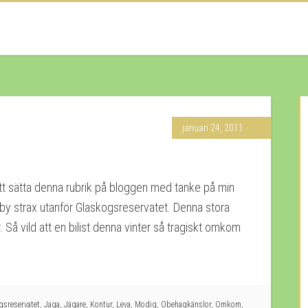
januari 24, 2011
tt sätta denna rubrik på bloggen med tanke på min
s by strax utanför Glaskogsreservatet. Denna stora
 Så vild att en bilist denna vinter så tragiskt omkom
gsreservatet
,
Jaga
,
Jägare
,
Kontur
,
Leva
,
Modig
,
Obehagkänslor
,
Omkom
,