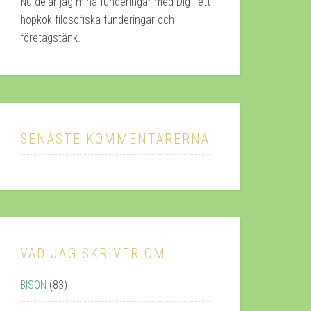
Nu delar jag mina funderingar med Dig i ett
hopkok filosofiska funderingar och
företagstänk.
SENASTE KOMMENTARERNA
VAD JAG SKRIVER OM
BISON
(83)