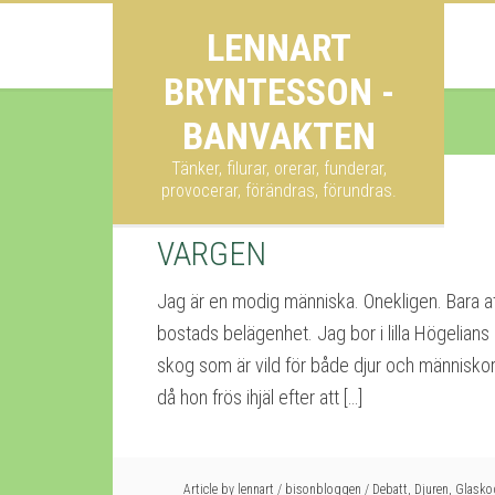
LENNART
BRYNTESSON -
BANVAKTEN
Tänker, filurar, orerar, funderar,
provocerar, förändras, förundras.
VARGEN
Jag är en modig människa. Onekligen. Bara a
bostads belägenhet. Jag bor i lilla Högelian
skog som är vild för både djur och människor.
då hon frös ihjäl efter att […]
Article by
lennart
/
bisonbloggen
/
Debatt
,
Djuren
,
Glasko