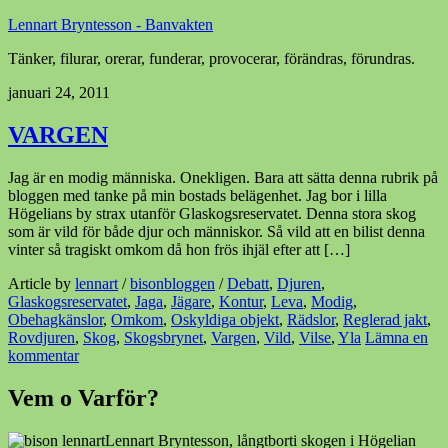
Lennart Bryntesson - Banvakten
Tänker, filurar, orerar, funderar, provocerar, förändras, förundras.
januari 24, 2011
VARGEN
Jag är en modig människa. Onekligen. Bara att sätta denna rubrik på
bloggen med tanke på min bostads belägenhet. Jag bor i lilla
Högelians by strax utanför Glaskogsreservatet. Denna stora skog
som är vild för både djur och människor. Så vild att en bilist denna
vinter så tragiskt omkom då hon frös ihjäl efter att […]
Article by
lennart
/
bisonbloggen
/
Debatt
,
Djuren
,
Glaskogsreservatet
,
Jaga
,
Jägare
,
Kontur
,
Leva
,
Modig
,
Obehagkänslor
,
Omkom
,
Oskyldiga objekt
,
Rädslor
,
Reglerad jakt
,
Rovdjuren
,
Skog
,
Skogsbrynet
,
Vargen
,
Vild
,
Vilse
,
Yla
Lämna en
kommentar
Vem o Varför?
Lennart Bryntesson, långtborti skogen i Högelian