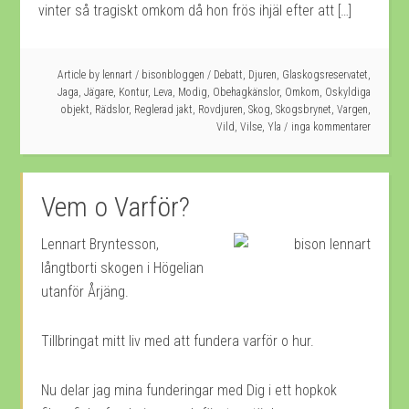
vinter så tragiskt omkom då hon frös ihjäl efter att […]
Article by
lennart
/
bisonbloggen
/
Debatt
,
Djuren
,
Glaskogsreservatet
,
Jaga
,
Jägare
,
Kontur
,
Leva
,
Modig
,
Obehagkänslor
,
Omkom
,
Oskyldiga
objekt
,
Rädslor
,
Reglerad jakt
,
Rovdjuren
,
Skog
,
Skogsbrynet
,
Vargen
,
Vild
,
Vilse
,
Yla
inga kommentarer
Vem o Varför?
Lennart Bryntesson,
långtborti skogen i Högelian
utanför Årjäng.
Tillbringat mitt liv med att fundera varför o hur.
Nu delar jag mina funderingar med Dig i ett hopkok