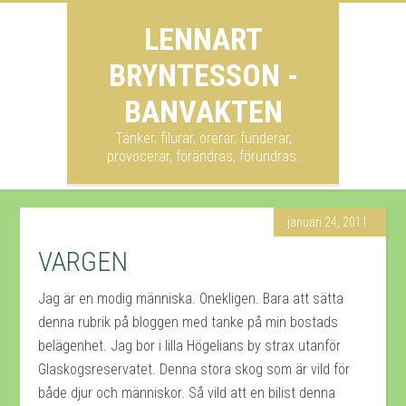
LENNART
BRYNTESSON -
BANVAKTEN
Tänker, filurar, orerar, funderar,
provocerar, förändras, förundras.
januari 24, 2011
VARGEN
Jag är en modig människa. Onekligen. Bara att sätta
denna rubrik på bloggen med tanke på min bostads
belägenhet. Jag bor i lilla Högelians by strax utanför
Glaskogsreservatet. Denna stora skog som är vild för
både djur och människor. Så vild att en bilist denna