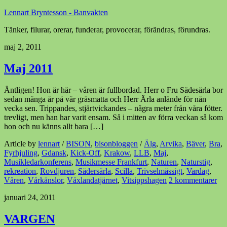
Lennart Bryntesson - Banvakten
Tänker, filurar, orerar, funderar, provocerar, förändras, förundras.
maj 2, 2011
Maj 2011
Äntligen! Hon är här – våren är fullbordad. Herr o Fru Sädesärla bor
sedan många år på vår gräsmatta och Herr Ärla anlände för nån
vecka sen. Trippandes, stjärtvickandes – några meter från våra fötter.
trevligt, men han har varit ensam. Så i mitten av förra veckan så kom
hon och nu känns allt bara […]
Article by
lennart
/
BISON
,
bisonbloggen
/
Älg
,
Arvika
,
Bäver
,
Bra
,
Fyrhjuling
,
Gdansk
,
Kick-Off
,
Krakow
,
LLB
,
Maj
,
Musikledarkonferens
,
Musikmesse Frankfurt
,
Naturen
,
Naturstig
,
rekreation
,
Rovdjuren
,
Sädersärla
,
Scilla
,
Trivselmässigt
,
Vardag
,
Våren
,
Vårkänslor
,
Våxlandatjärnet
,
Vitsippshagen
2 kommentarer
januari 24, 2011
VARGEN