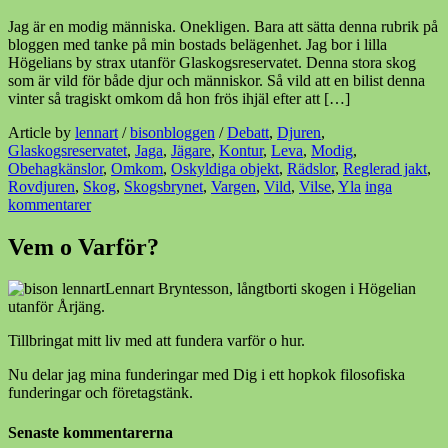
Jag är en modig människa. Onekligen. Bara att sätta denna rubrik på
bloggen med tanke på min bostads belägenhet. Jag bor i lilla
Högelians by strax utanför Glaskogsreservatet. Denna stora skog
som är vild för både djur och människor. Så vild att en bilist denna
vinter så tragiskt omkom då hon frös ihjäl efter att […]
Article by
lennart
/
bisonbloggen
/
Debatt
,
Djuren
,
Glaskogsreservatet
,
Jaga
,
Jägare
,
Kontur
,
Leva
,
Modig
,
Obehagkänslor
,
Omkom
,
Oskyldiga objekt
,
Rädslor
,
Reglerad jakt
,
Rovdjuren
,
Skog
,
Skogsbrynet
,
Vargen
,
Vild
,
Vilse
,
Yla
inga
kommentarer
Vem o Varför?
Lennart Bryntesson, långtborti skogen i Högelian
utanför Årjäng.
Tillbringat mitt liv med att fundera varför o hur.
Nu delar jag mina funderingar med Dig i ett hopkok filosofiska
funderingar och företagstänk.
Senaste kommentarerna