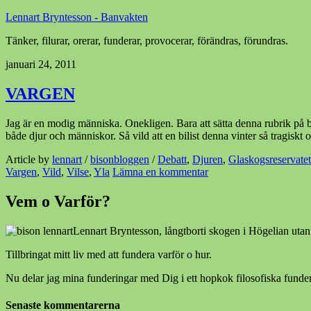
Lennart Bryntesson - Banvakten
Tänker, filurar, orerar, funderar, provocerar, förändras, förundras.
januari 24, 2011
VARGEN
Jag är en modig människa. Onekligen. Bara att sätta denna rubrik på b
både djur och människor. Så vild att en bilist denna vinter så tragiskt
Article by
lennart
/
bisonbloggen
/
Debatt
,
Djuren
,
Glaskogsreservatet
Vargen
,
Vild
,
Vilse
,
Yla
Lämna en kommentar
Vem o Varför?
Lennart Bryntesson, långtborti skogen i Högelian utan
Tillbringat mitt liv med att fundera varför o hur.
Nu delar jag mina funderingar med Dig i ett hopkok filosofiska funder
Senaste kommentarerna