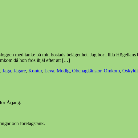
loggen med tanke på min bostads belägenhet. Jag bor i lilla Högelians 
 omkom då hon frös ihjäl efter att […]
,
Jaga
,
Jägare
,
Kontur
,
Leva
,
Modig
,
Obehagkänslor
,
Omkom
,
Oskyldi
för Årjäng.
ingar och företagstänk.