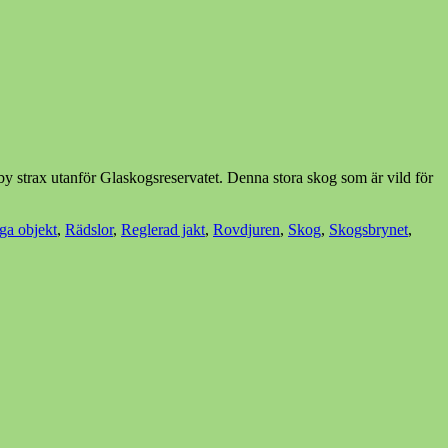
by strax utanför Glaskogsreservatet. Denna stora skog som är vild för
ga objekt
,
Rädslor
,
Reglerad jakt
,
Rovdjuren
,
Skog
,
Skogsbrynet
,