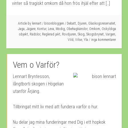
vinter så tragiskt omkom då hon frös ihjäl efter att […]
Article by
lennart
/
bisonbloggen
/
Debatt
,
Djuren
,
Glaskogsreservatet
,
Jaga
,
Jägare
,
Kontur
,
Leva
,
Modig
,
Obehagkänslor
,
Omkom
,
Oskyldiga
objekt
,
Rädslor
,
Reglerad jakt
,
Rovdjuren
,
Skog
,
Skogsbrynet
,
Vargen
,
Vild
,
Vilse
,
Yla
inga kommentarer
Vem o Varför?
Lennart Bryntesson,
långtborti skogen i Högelian
utanför Årjäng.
Tillbringat mitt liv med att fundera varför o hur.
Nu delar jag mina funderingar med Dig i ett hopkok