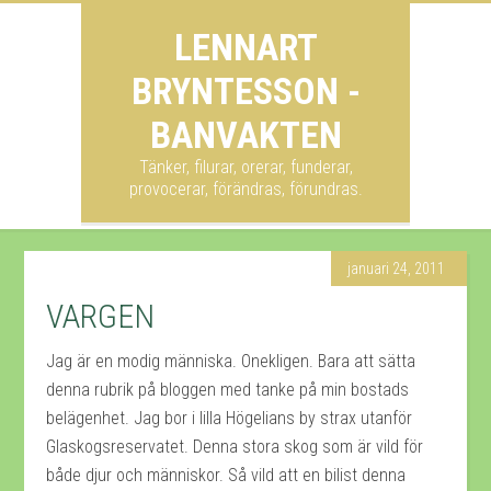
LENNART
BRYNTESSON -
BANVAKTEN
Tänker, filurar, orerar, funderar,
provocerar, förändras, förundras.
januari 24, 2011
VARGEN
Jag är en modig människa. Onekligen. Bara att sätta
denna rubrik på bloggen med tanke på min bostads
belägenhet. Jag bor i lilla Högelians by strax utanför
Glaskogsreservatet. Denna stora skog som är vild för
både djur och människor. Så vild att en bilist denna