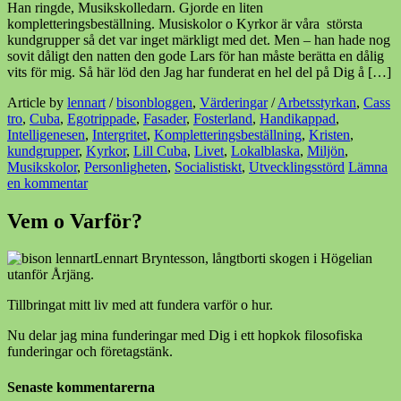
Han ringde, Musikskolledarn. Gjorde en liten
kompletteringsbeställning. Musiskolor o Kyrkor är våra största
kundgrupper så det var inget märkligt med det. Men – han hade nog
sovit dåligt den natten den gode Lars för han måste berätta en dålig
vits för mig. Så här löd den Jag har funderat en hel del på Dig å […]
Article by
lennart
/
bisonbloggen
,
Värderingar
/
Arbetsstyrkan
,
Cass
tro
,
Cuba
,
Egotrippade
,
Fasader
,
Fosterland
,
Handikappad
,
Intelligenesen
,
Intergritet
,
Kompletteringsbeställning
,
Kristen
,
kundgrupper
,
Kyrkor
,
Lill Cuba
,
Livet
,
Lokalblaska
,
Miljön
,
Musikskolor
,
Personligheten
,
Socialistiskt
,
Utvecklingsstörd
Lämna
en kommentar
Vem o Varför?
Lennart Bryntesson, långtborti skogen i Högelian
utanför Årjäng.
Tillbringat mitt liv med att fundera varför o hur.
Nu delar jag mina funderingar med Dig i ett hopkok filosofiska
funderingar och företagstänk.
Senaste kommentarerna