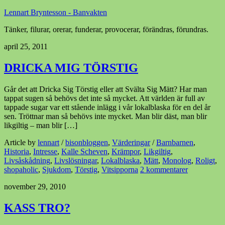
Lennart Bryntesson - Banvakten
Tänker, filurar, orerar, funderar, provocerar, förändras, förundras.
april 25, 2011
DRICKA MIG TÖRSTIG
Går det att Dricka Sig Törstig eller att Svälta Sig Mätt? Har man
tappat sugen så behövs det inte så mycket. Att världen är full av
tappade sugar var ett stående inlägg i vår lokalblaska för en del år
sen. Tröttnar man så behövs inte mycket. Man blir däst, man blir
likgiltig – man blir […]
Article by
lennart
/
bisonbloggen
,
Värderingar
/
Barnbarnen
,
Historia
,
Intresse
,
Kalle Scheven
,
Krämpor
,
Likgiltig
,
Livsåskådning
,
Livslösningar
,
Lokalblaska
,
Mätt
,
Monolog
,
Roligt
,
shopaholic
,
Sjukdom
,
Törstig
,
Vitsipporna
2 kommentarer
november 29, 2010
KASS TRO?