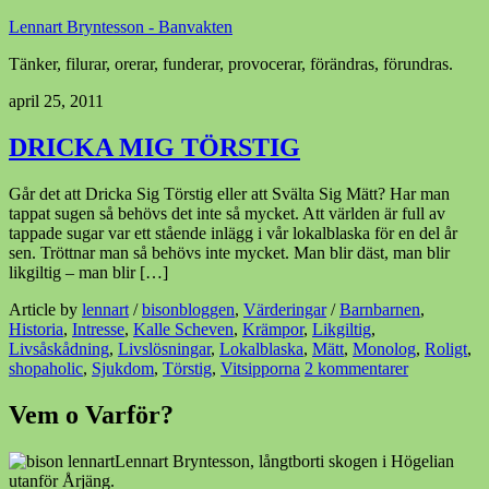
Lennart Bryntesson - Banvakten
Tänker, filurar, orerar, funderar, provocerar, förändras, förundras.
april 25, 2011
DRICKA MIG TÖRSTIG
Går det att Dricka Sig Törstig eller att Svälta Sig Mätt? Har man
tappat sugen så behövs det inte så mycket. Att världen är full av
tappade sugar var ett stående inlägg i vår lokalblaska för en del år
sen. Tröttnar man så behövs inte mycket. Man blir däst, man blir
likgiltig – man blir […]
Article by
lennart
/
bisonbloggen
,
Värderingar
/
Barnbarnen
,
Historia
,
Intresse
,
Kalle Scheven
,
Krämpor
,
Likgiltig
,
Livsåskådning
,
Livslösningar
,
Lokalblaska
,
Mätt
,
Monolog
,
Roligt
,
shopaholic
,
Sjukdom
,
Törstig
,
Vitsipporna
2 kommentarer
Vem o Varför?
Lennart Bryntesson, långtborti skogen i Högelian
utanför Årjäng.