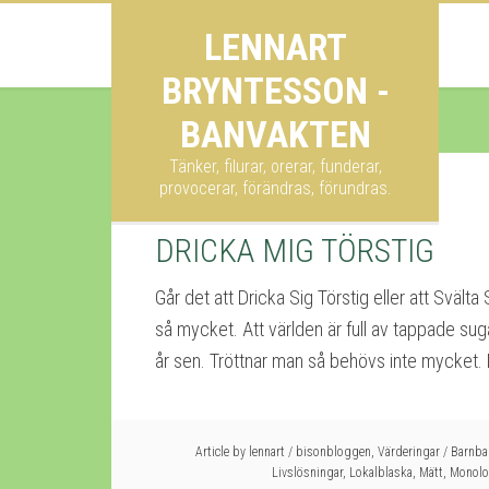
LENNART
BRYNTESSON -
BANVAKTEN
Tänker, filurar, orerar, funderar,
provocerar, förändras, förundras.
DRICKA MIG TÖRSTIG
Går det att Dricka Sig Törstig eller att Sväl
så mycket. Att världen är full av tappade suga
år sen. Tröttnar man så behövs inte mycket. Man
Article by
lennart
/
bisonbloggen
,
Värderingar
/
Barnba
Livslösningar
,
Lokalblaska
,
Mätt
,
Monol