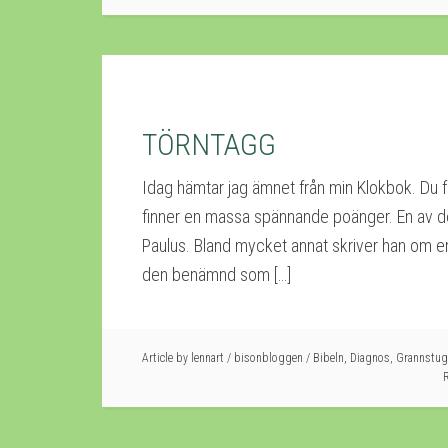
TÖRNTAGG
Idag hämtar jag ämnet från min Klokbok. Du får
finner en massa spännande poänger. En av de k
Paulus. Bland mycket annat skriver han om en
den benämnd som […]
Article by
lennart
/
bisonbloggen
/
Bibeln
,
Diagnos
,
Grannstug