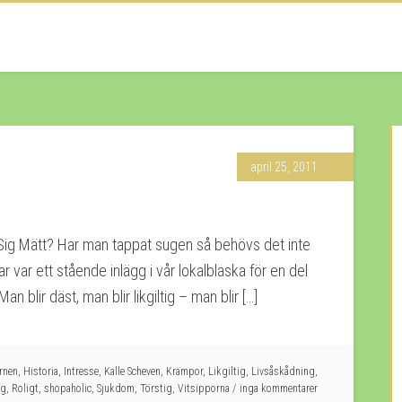
april 25, 2011
ta Sig Mätt? Har man tappat sugen så behövs det inte
r var ett stående inlägg i vår lokalblaska för en del
 blir däst, man blir likgiltig – man blir […]
rnen
,
Historia
,
Intresse
,
Kalle Scheven
,
Krämpor
,
Likgiltig
,
Livsåskådning
,
og
,
Roligt
,
shopaholic
,
Sjukdom
,
Törstig
,
Vitsipporna
inga kommentarer