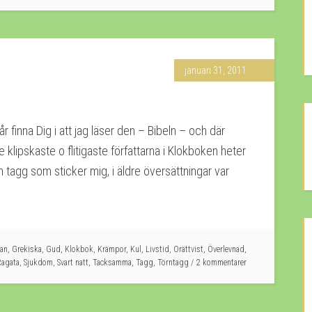
januari 31, 2011
 finna Dig i att jag läser den – Bibeln – och där
lipskaste o flitigaste författarna i Klokboken heter
 tagg som sticker mig, i äldre översättningar var
an
,
Grekiska
,
Gud
,
Klokbok
,
Krämpor
,
Kul
,
Livstid
,
Orättvist
,
Överlevnad
,
Ragata
,
Sjukdom
,
Svart natt
,
Tacksamma
,
Tagg
,
Törntagg
2 kommentarer