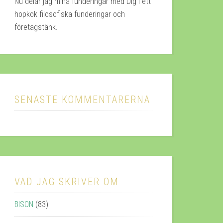
Nu delar jag mina funderingar med Dig i ett
hopkok filosofiska funderingar och
företagstänk.
SENASTE KOMMENTARERNA
VAD JAG SKRIVER OM
BISON
(83)