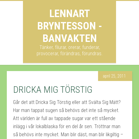
LENNART
BRYNTESSON -
BANVAKTEN
Tänker, filurar, orerar, funderar,
provocerar, förändras, förundras.
april 25, 2011
DRICKA MIG TÖRSTIG
Går det att Dricka Sig Törstig eller att Svälta Sig Mätt?
Har man tappat sugen så behövs det inte så mycket.
Att världen är full av tappade sugar var ett stående
inlägg i vår lokalblaska för en del år sen. Tröttnar man
så behövs inte mycket. Man blir däst, man blir likgiltig –