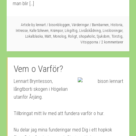
man blir […]
Article by
lennart
/
bisonbloggen
,
Värderingar
/
Barnbarnen
,
Historia
,
Intresse
,
Kalle Scheven
,
Krämpor
,
Likgiltig
,
Livsåskådning
,
Livslösningar
,
Lokalblaska
,
Mätt
,
Monolog
,
Roligt
,
shopaholic
,
Sjukdom
,
Törstig
,
Vitsipporna
2 kommentarer
Vem o Varför?
Lennart Bryntesson,
långtborti skogen i Högelian
utanför Årjäng.
Tillbringat mitt liv med att fundera varför o hur.
Nu delar jag mina funderingar med Dig i ett hopkok