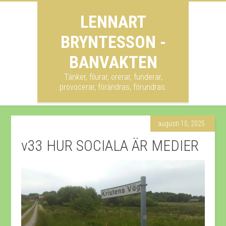
LENNART
BRYNTESSON -
BANVAKTEN
Tänker, filurar, orerar, funderar,
provocerar, förändras, förundras.
augusti 10, 2025
v33 HUR SOCIALA ÄR MEDIER