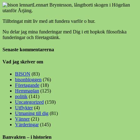
Lennart Bryntesson, långtborti skogen i Högelian
utanför Årjäng.
Tillbringat mitt liv med att fundera varför o hur.
Nu delar jag mina funderingar med Dig i ett hopkok filosofiska
funderingar och företagstänk.
Senaste kommentarerna
Vad jag skriver om
BISON
(83)
bisonbloggen
(76)
Företagande
(18)
Hemmaplan
(125)
politik
(141)
Uncategorized
(159)
Utflykter
(4)
Utmaning till dig
(81)
Vänner
(21)
Värderingar
(145)
Banvakten – i historien