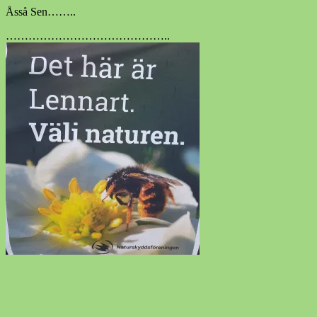
Åsså Sen……..
……………………………………..