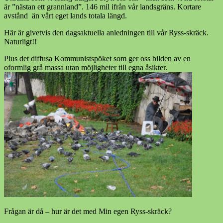
är ”nästan ett grannland”. 146 mil ifrån vår landsgräns. Kortare
avstånd än vårt eget lands totala längd.
Här är givetvis den dagsaktuella anledningen till vår Ryss-skräck.
Naturligt!!
Plus det diffusa Kommunistspöket som ger oss bilden av en
oformlig grå massa utan möjligheter till egna åsikter.
Frågan är då – hur är det med Min egen Ryss-skräck?