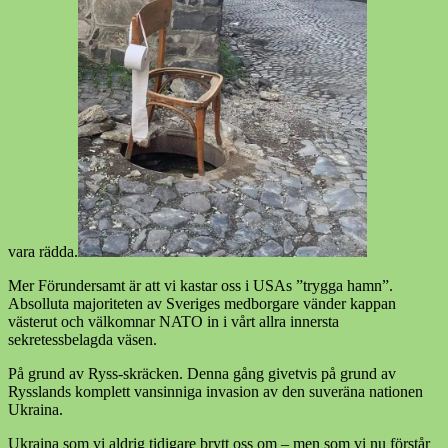
vara rädda.
Mer Förundersamt är att vi kastar oss i USAs ”trygga hamn”.
Absolluta majoriteten av Sveriges medborgare vänder kappan
västerut och välkomnar NATO in i vårt allra innersta
sekretessbelagda väsen.
På grund av Ryss-skräcken. Denna gång givetvis på grund av
Rysslands komplett vansinniga invasion av den suveräna nationen
Ukraina.
Ukraina som vi aldrig tidigare brytt oss om – men som vi nu förstår