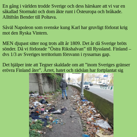
En gång i världen trodde Sverige och dess härskare att vi var en
såkallad Stormakt och dom åkte runt i Östeuropa och bråkade.
Alltifrån Bender till Poltava.
Såväl Napoleon som svenske kung Karl har gruvligt förlorat krig
mot den Ryska Vintern.
MEN djupast sitter nog trots allt år 1809. Det år då Sverige bröts
sönder. Då vi förlorade ”Östra Rikshalvan” till Ryssland. Finland –
dvs 1/3 av Sveriges territorium försvann i ryssarnas gap.
Det hjälper inte att Tegner skaldade om att ”inom Sveriges gränser
erövra Finland åter”. Ärret, hatet och rädslan har fortplantat sig