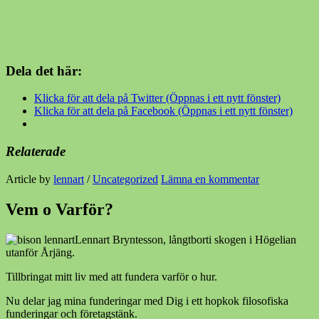
Dela det här:
Klicka för att dela på Twitter (Öppnas i ett nytt fönster)
Klicka för att dela på Facebook (Öppnas i ett nytt fönster)
Relaterade
Article by
lennart
/
Uncategorized
Lämna en kommentar
Vem o Varför?
Lennart Bryntesson, långtborti skogen i Högelian
utanför Årjäng.
Tillbringat mitt liv med att fundera varför o hur.
Nu delar jag mina funderingar med Dig i ett hopkok filosofiska
funderingar och företagstänk.