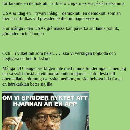
fortfarande en demokrati. Turkiet o Ungern ex vis påstår detsamma.
USA är idag en – tyvärr ihålig – demokrati, en demokrati som än
mer lär urholkas vid presidentskifte om några veckor.
Hur många i den USAs grå massa kan påverka sitt lands politik,
göranden och låtanden
Och – i vilket fall som helst…… ska vi verkligen bojkotta och
negligera ett helt folkslag?
Många DU hänger verkligen inte med i mina funderingar – men jag
har så svårt förstå att etthundrafemtio miljoner – i de flesta fall
obemedlade, okunniga – ryska medborgare ska behöva lida för att
en härskarklan beter sig illa.