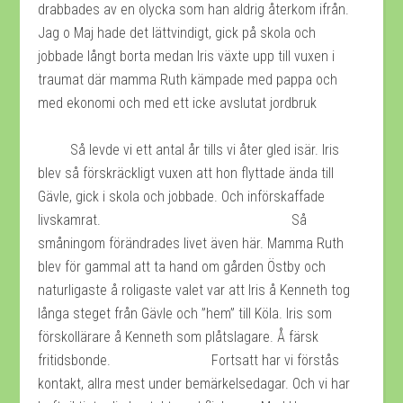
drabbades av en olycka som han aldrig återkom ifrån.
Jag o Maj hade det lättvindigt, gick på skola och
jobbade långt borta medan Iris växte upp till vuxen i
traumat där mamma Ruth kämpade med pappa och
med ekonomi och med ett icke avslutat jordbruk
Så levde vi ett antal år tills vi åter gled isär. Iris
blev så förskräckligt vuxen att hon flyttade ända till
Gävle, gick i skola och jobbade. Och införskaffade
livskamrat. Så
småningom förändrades livet även här. Mamma Ruth
blev för gammal att ta hand om gården Östby och
naturligaste å roligaste valet var att Iris å Kenneth tog
långa steget från Gävle och ”hem” till Köla. Iris som
förskollärare å Kenneth som plåtslagare. Å färsk
fritidsbonde. Fortsatt har vi förstås
kontakt, allra mest under bemärkelsedagar. Och vi har