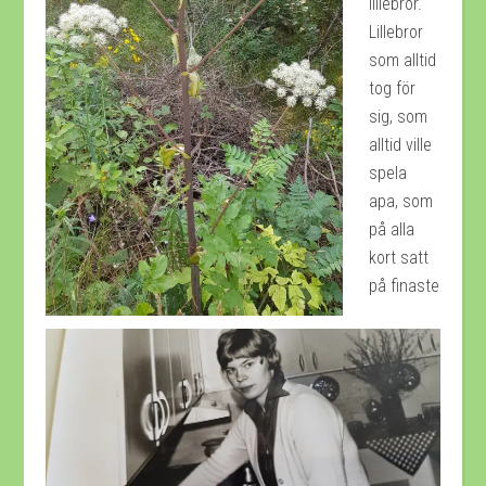
lillebror.
Lillebror
som alltid
tog för
sig, som
alltid ville
spela
apa, som
på alla
kort satt
på finaste