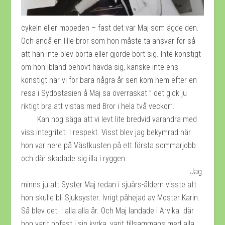
cykeln eller mopeden – fast det var Maj som ägde den.
Och ändå en lille-bror som hon måste ta ansvar för så
att han inte blev borta eller gjorde bort sig. Inte konstigt
om hon ibland behövt hävda sig, kanske inte ens
konstigt när vi för bara några år sen kom hem efter en
resa i Sydostasien å Maj sa överraskat ” det gick ju
riktigt bra att vistas med Bror i hela två veckor”.
Kan nog säga att vi levt lite bredvid varandra med
viss integritet. I respekt. Visst blev jag bekymrad när
hon var nere på Västkusten på ett första sommarjobb
och där skadade sig illa i ryggen.
Jag
minns ju att Syster Maj redan i sjuårs-åldern visste att
hon skulle bli Sjuksyster. Ivrigt påhejad av Moster Karin.
Så blev det. I alla alla år. Och Maj landade i Arvika där
hon varit bofast i sin kyrka, varit tillsammans med alla