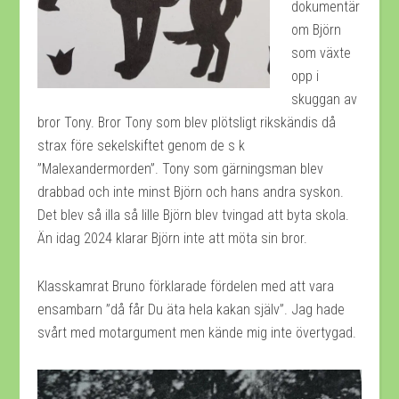
dokumentär
om Björn
som växte
opp i
skuggan av
bror Tony. Bror Tony som blev plötsligt rikskändis då
strax före sekelskiftet genom de s k
”Malexandermorden”. Tony som gärningsman blev
drabbad och inte minst Björn och hans andra syskon.
Det blev så illa så lille Björn blev tvingad att byta skola.
Än idag 2024 klarar Björn inte att möta sin bror.
Klasskamrat Bruno förklarade fördelen med att vara
ensambarn ”då får Du äta hela kakan själv”. Jag hade
svårt med motargument men kände mig inte övertygad.