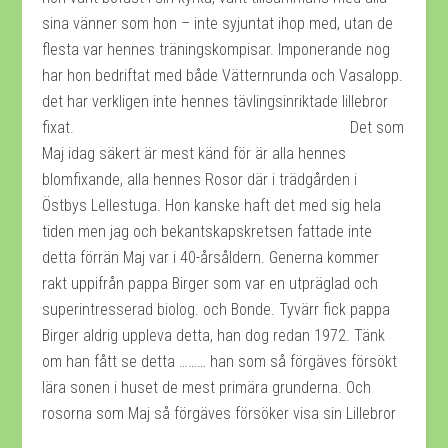
sina vänner som hon – inte syjuntat ihop med, utan de
flesta var hennes träningskompisar. Imponerande nog
har hon bedriftat med både Vätternrunda och Vasalopp.
det har verkligen inte hennes tävlingsinriktade lillebror
fixat. Det som
Maj idag säkert är mest känd för är alla hennes
blomfixande, alla hennes Rosor där i trädgården i
Östbys Lellestuga. Hon kanske haft det med sig hela
tiden men jag och bekantskapskretsen fattade inte
detta förrän Maj var i 40-årsåldern. Generna kommer
rakt uppifrån pappa Birger som var en utpräglad och
superintresserad biolog. och Bonde. Tyvärr fick pappa
Birger aldrig uppleva detta, han dog redan 1972. Tänk
om han fått se detta ……… han som så förgäves försökt
lära sonen i huset de mest primära grunderna. Och
rosorna som Maj så förgäves försöker visa sin Lillebror