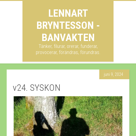
LENNART
BRYNTESSON -
BANVAKTEN
Tänker, filurar, orerar, funderar,
provocerar, förändras, förundras.
juni 9, 2024
v24. SYSKON