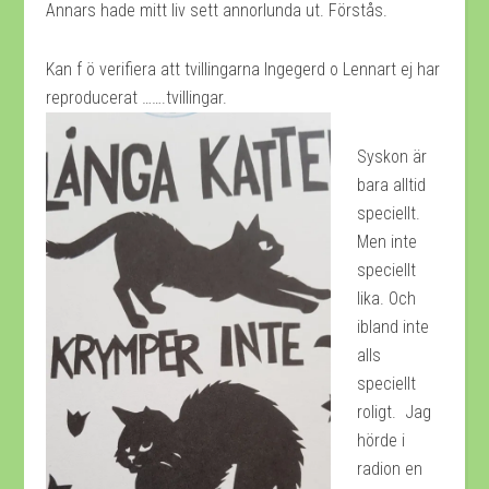
Annars hade mitt liv sett annorlunda ut. Förstås.
Kan f ö verifiera att tvillingarna Ingegerd o Lennart ej har
reproducerat …….tvillingar.
Syskon är
bara alltid
speciellt.
Men inte
speciellt
lika. Och
ibland inte
alls
speciellt
roligt. Jag
hörde i
radion en