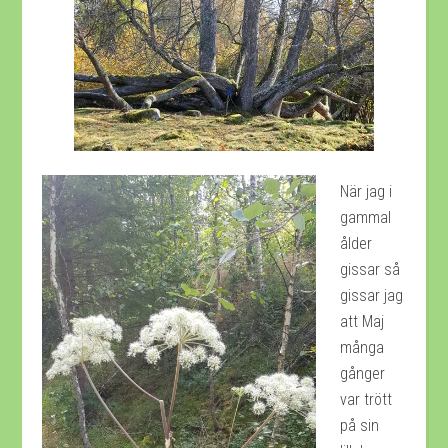
När jag i
gammal
ålder
gissar så
gissar jag
att Maj
många
gånger
var trött
på sin