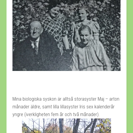
Mina biologiska syskon är alltså storasyster Maj – arton
månader äldre, samt lilla lillasyster Iris sex kalenderår
yngre (iverkligheten fem år och två månader).