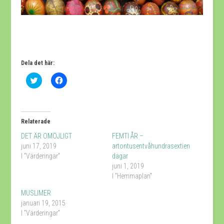
Dela det här:
Klicka
Klicka
för
för
att
att
dela
dela
på
på
Twitter
Facebook
(Öppnas
(Öppnas
Relaterade
i
i
ett
ett
DET ÄR OMÖJLIGT
FEMTI ÅR –
nytt
nytt
fönster)
fönster)
juni 17, 2019
artontusentvåhundrasextien
I ”Värderingar”
dagar
juni 1, 2019
I ”Hemmaplan”
MUSLIMER
januari 19, 2015
I ”Värderingar”