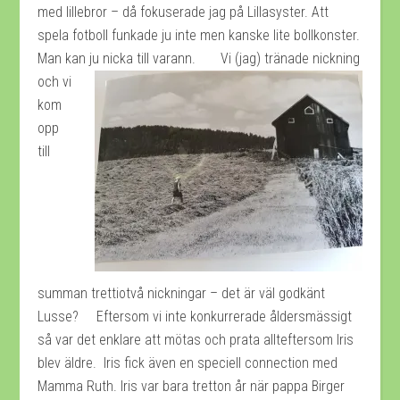
med lillebror – då fokuserade jag på Lillasyster. Att
spela fotboll funkade ju inte men kanske lite bollkonster.
Man kan ju nicka till varann.
Vi (jag) tränade nickning
och vi
kom
opp
till
summan trettiotvå nickningar – det är väl godkänt
Lusse? Eftersom vi inte konkurrerade åldersmässigt
så var det enklare att mötas och prata allteftersom Iris
blev äldre. Iris fick även en speciell connection med
Mamma Ruth. Iris var bara tretton år när pappa Birger